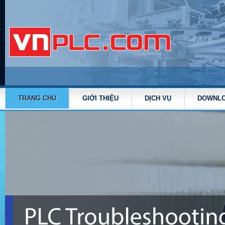
TRANG CHỦ
GIỚI THIỆU
DỊCH VỤ
DOWNL