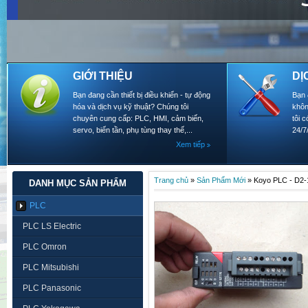
GIỚI THIỆU
DỊ
Bạn đang cần thiết bị điều khiển - tự động
Bạn 
hóa và dịch vụ kỹ thuật? Chúng tôi
khôn
chuyên cung cấp: PLC, HMI, cảm biến,
tôi 
servo, biến tần, phụ tùng thay thế,...
24/7
Xem tiếp
Trang chủ
»
Sản Phẩm Mới
»
Koyo PLC - D2
DANH MỤC SẢN PHẨM
PLC
PLC LS Electric
PLC Omron
PLC Mitsubishi
PLC Panasonic