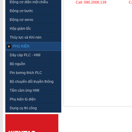
Động cơ điện một chiều
Call: 090.2006.139
C
Động cơ bước
Động cơ servo
Hộp giảm tốc
Thủy lực và Khí nén
PHỤ KIỆN
Dây cáp PLC - HMI
Bộ nguồn
Pin tương thích PLC
Bộ chuyển đổi truyền thông
Tấm cảm ứng HMI
Phụ kiện tủ điện
Dụng cụ thi công