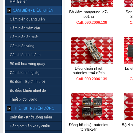
HMI Beijer
CẢM BIẾN - ĐIỀU KHIỂN
bộ đếm hanyoung lc7-
scr hanyoung tpr2-
p61na
2
Cảm biến quang điện
Call: 090.2006.139
C
Cảm biến tiệm cận
Cảm biến áp suất
Cảm biến vùng
Cảm biến hình ảnh
Bộ mã hóa vòng quay
điều khiển nhiệt
ls electric plc k7m-
Cảm biến nhiệt độ
autonics tm4-n2sb
Call: 090.2006.139
C
Bộ đếm - Bộ định thời
Bộ điều khiển nhiệt độ
Thiết bị đo lường
THIẾT BỊ TRUYỀN ĐỘNG
Biến tần - Khởi động mềm
đồng hồ nhiệt autonics
bộ định thời koino ktm-
Động cơ điện xoay chiều
tcn4s-24r