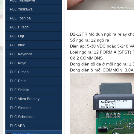
PLC Yokogawa
PLC Yaskawa
PLC Toshiba
PLC Hitachi
D2-12TR Mô đun ngõ ra relay c
PLC Fuji
Số ngõ ra: 12 ngõ ra
PLC Idec
Điện áp: 5-30 VDC hoặc 5-240 
Loại ngõ ra: 12 FORM A (SPST
PLC Keyence
Có 2 COMMONS
PLC Koyo
Dòng điện tối đa ở mỗi ngõ ra: 1
Dòng điện ở mỗi COMMON: 3.0
PLC Cimon
PLC Delta
PLC Shihlin
PLC Allen Bradley
PLC Siemens
PLC Schneider
PLC ABB