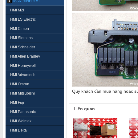
MÀN HÌNH HMI
HMI M2I
HMI LS Electric
HMI Cimon
HMI Siemens
HMI Schneider
HMI Allen Bradley
HMI Honeywell
HMI Advantech
HMI Omron
Quý khách cần mua hàng hoặc sửa 
HMI Mitsubishi
HMI Fuji
Liên quan
HMI Panasonic
HMI Weintek
HMI Delta