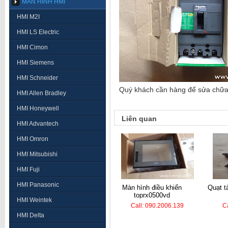
MÀN HÌNH HMI
HMI M2I
HMI LS Electric
HMI Cimon
HMI Siemens
HMI Schneider
Quý khách cần hàng để sửa chữa, 
HMI Allen Bradley
HMI Honeywell
Liên quan
HMI Advantech
HMI Omron
HMI Mitsubishi
HMI Fuji
HMI Panasonic
màn hình điều khiển
quạt tản nhiệt - mci350-
toprx0500vd
HMI Weintek
Call: 090.2006.139
C
HMI Delta