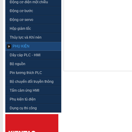
Động cơ điện một chiều
Động cơ bước
Động cơ servo
Hộp giảm tốc
Thủy lực và Khí nén
PHỤ KIỆN
Dây cáp PLC - HMI
Bộ nguồn
Pin tương thích PLC
Bộ chuyển đổi truyền thông
Tấm cảm ứng HMI
Phụ kiện tủ điện
Dụng cụ thi công