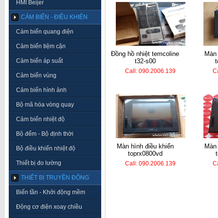
HMI Beijer
CẢM BIẾN - ĐIỀU KHIỂN
Cảm biến quang điện
Cảm biến tiệm cận
đồng hồ nhiệt temcoline
màn hình điều khiển
Cảm biến áp suất
t32-s00
Call: 090.2006.139
C
Cảm biến vùng
Cảm biến hình ảnh
Bộ mã hóa vòng quay
Cảm biến nhiệt độ
Bộ đếm - Bộ định thời
màn hình điều khiển
màn hình điều khiển
Bộ điều khiển nhiệt độ
toprx0800vd
Thiết bị đo lường
Call: 090.2006.139
C
THIẾT BỊ TRUYỀN ĐỘNG
Biến tần - Khởi động mềm
Động cơ điện xoay chiều