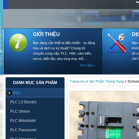
GIỚI THIỆU
DỊ
Bạn đang cần thiết bị điều khiển - tự động
Bạn 
hóa và dịch vụ kỹ thuật? Chúng tôi
khôn
chuyên cung cấp: PLC, HMI, cảm biến,
tôi 
servo, biến tần, phụ tùng thay thế,...
24/7
Xem tiếp
Trang chủ
»
Sản Phẩm Thông Dụng
»
Schnei
DANH MỤC SẢN PHẨM
PLC
PLC LS Electric
PLC Omron
PLC Mitsubishi
PLC Panasonic