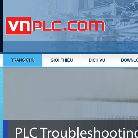
TRANG CHỦ
GIỚI THIỆU
DỊCH VỤ
DOWNL