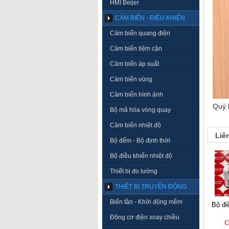
HMI Beijer
CẢM BIẾN - ĐIỀU KHIỂN
Cảm biến quang điện
Cảm biến tiệm cận
Cảm biến áp suất
Cảm biến vùng
Cảm biến hình ảnh
Quý 
Bộ mã hóa vòng quay
Cảm biến nhiệt độ
Liê
Bộ đếm - Bộ định thời
Bộ điều khiển nhiệt độ
Thiết bị đo lường
THIẾT BỊ TRUYỀN ĐỘNG
Biến tần - Khởi động mềm
bộ điều khiển autonics
Động cơ điện xoay chiều
C