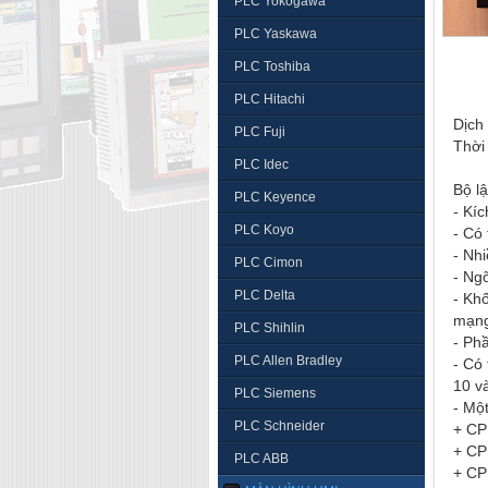
PLC Yokogawa
PLC Yaskawa
PLC Toshiba
PLC Hitachi
Dịch
PLC Fuji
Thời
PLC Idec
Bộ l
PLC Keyence
- Kí
PLC Koyo
- Có
- Nhi
PLC Cimon
- Ng
PLC Delta
- Khố
mạng
PLC Shihlin
- Ph
PLC Allen Bradley
- Có
10 v
PLC Siemens
- Mộ
PLC Schneider
+ C
+ C
PLC ABB
+ C