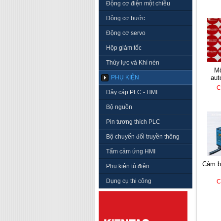
Động cơ điện một chiều
Động cơ bước
Động cơ servo
Hộp giảm tốc
Thủy lực và Khí nén
mô đun nhiệt độ
PHỤ KIỆN
aut
C
Dây cáp PLC - HMI
Bộ nguồn
Pin tương thích PLC
Bộ chuyển đổi truyền thông
Tấm cảm ứng HMI
cảm 
Phụ kiện tủ điện
Dụng cụ thi công
C