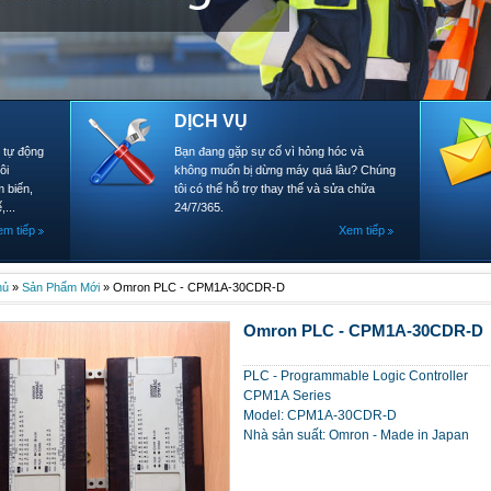
DỊCH VỤ
- tự động
Bạn đang gặp sự cố vì hỏng hóc và
ôi
không muốn bị dừng máy quá lâu? Chúng
 biến,
tôi có thể hỗ trợ thay thế và sửa chữa
,...
24/7/365.
em tiếp
Xem tiếp
hủ
»
Sản Phẩm Mới
»
Omron PLC - CPM1A-30CDR-D
Omron PLC - CPM1A-30CDR-D
PLC - Programmable Logic Controller
CPM1A Series
Model: CPM1A-30CDR-D
Nhà sản suất: Omron - Made in Japan