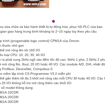
 vụ sửa chữa và bảo hành thiết bị tự động hóa, phục hồi PLC của bạn.
 gian giao hàng trung bình khoảng từ 2~15 ngày tùy theo yêu cầu.
ập trình (progamable logic control) CPM1A của Omron
ch thước nhỏ gọn
 thể mở rộng lên tới 160 I/O
ều loại CPU: 10, 20, 30, 40 I/O
õ ra phát xung 2kHz,ngõ vào đếm tốc độ cao: 5kHz 1 pha, 2.5kHz 2 p
i mở rộng 8in, 8out, 20 I/O hoặc 40 I/O. Các module A/D, D/A, nhiệt độ
 Profibus, DeviceNet, Compobus-S
ần mềm lập trình CX-Programmer V3.2 miễn phí
 thể gắn thêm tối đa 3 khối mở rộng vào mỗi CPU 30 hoặc 40 I/O. Các
à 20 I/O không hỗ trợ mở rộng thêm các khối I/O.
t số model thông dụng:
PM1A-10CDR
PM1A-20CDR
PM1A-30CDR