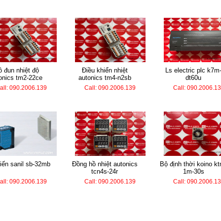
điều khiển nhiệt
ls electric plc k7m-
onics tm2-22ce
autonics tm4-n2sb
dt60u
all: 090.2006.139
Call: 090.2006.139
Call: 090.2006.1
biến sanil sb-32mb
đồng hồ nhiệt autonics
bộ định thời koino ktm-
tcn4s-24r
1m-30s
all: 090.2006.139
Call: 090.2006.139
Call: 090.2006.1