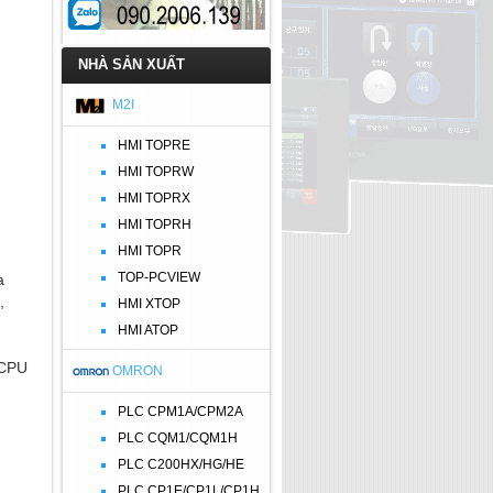
NHÀ SẢN XUẤT
M2I
HMI TOPRE
HMI TOPRW
HMI TOPRX
HMI TOPRH
HMI TOPR
TOP-PCVIEW
ha
,
HMI XTOP
HMI ATOP
 CPU
OMRON
PLC CPM1A/CPM2A
PLC CQM1/CQM1H
PLC C200HX/HG/HE
PLC CP1E/CP1L/CP1H