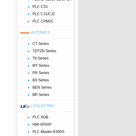
PLC CS1
PLC CJ1/CJ2
PLC CPM2C
AUTONICS
CT Series
TZ/TZN Series
TK Series
MT Series
PR Series
BX Series
BEN Series
BR Series
LS ELECTRIC
PLC XGB
HMI XP/iXP
PLC Master-K300S