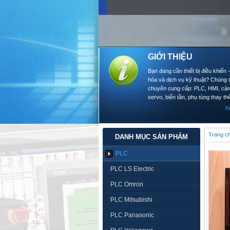
GIỚI THIỆU
Bạn đang cần thiết bị điều khiển 
hóa và dịch vụ kỹ thuật? Chúng t
chuyên cung cấp: PLC, HMI, cảm
servo, biến tần, phụ tùng thay thế
X
Trang c
DANH MỤC SẢN PHẨM
PLC
PLC LS Electric
PLC Omron
PLC Mitsubishi
PLC Panasonic