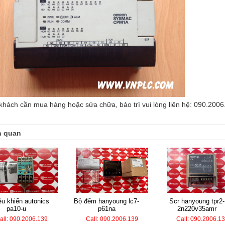
khách cần mua hàng hoặc sửa chữa, bảo trì vui lòng liên hệ: 090.2006
n quan
bộ đếm hanyoung lc7-
scr hanyoung tpr2-
pa10-u
p61na
2n220v35amr
all: 090.2006.139
Call: 090.2006.139
Call: 090.2006.1