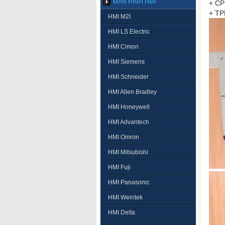
MÀN HÌNH HMI
+ C
+ T
HMI M2I
HMI LS Electric
HMI Cimon
HMI Siemens
HMI Schneider
HMI Allen Bradley
HMI Honeywell
HMI Advantech
HMI Omron
HMI Mitsubishi
HMI Fuji
HMI Panasonic
HMI Weintek
HMI Delta