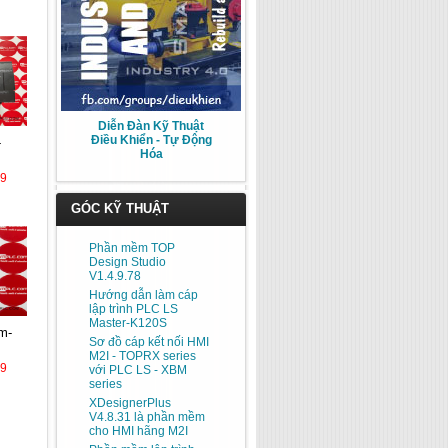
Diễn Đàn Kỹ Thuật
Điều Khiển - Tự Động
Hóa
39
GÓC KỸ THUẬT
Phần mềm TOP
Design Studio
V1.4.9.78
Hướng dẫn làm cáp
lập trình PLC LS
Master-K120S
Sơ đồ cáp kết nối HMI
M2I - TOPRX series
39
với PLC LS - XBM
series
XDesignerPlus
V4.8.31 là phần mềm
cho HMI hãng M2I