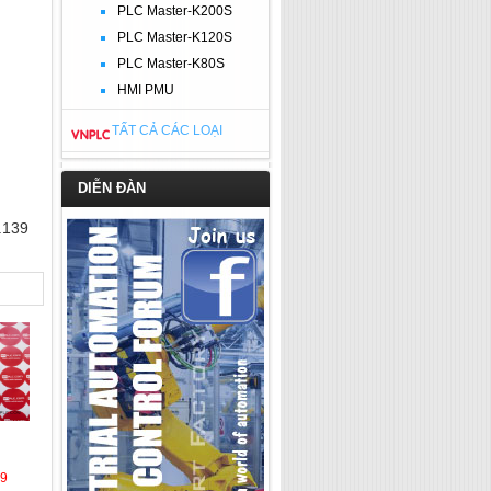
PLC Master-K200S
PLC Master-K120S
PLC Master-K80S
HMI PMU
TẤT CẢ CÁC LOẠI
DIỄN ĐÀN
.139
39