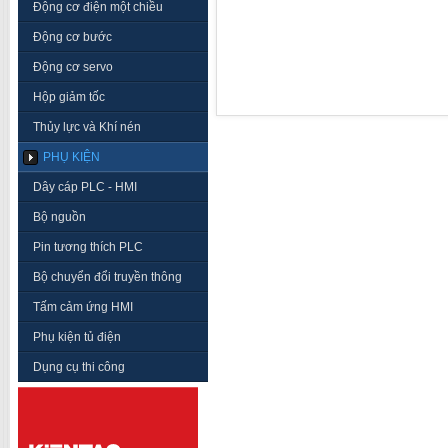
Động cơ điện một chiều
Động cơ bước
Động cơ servo
Hộp giảm tốc
Thủy lực và Khí nén
PHỤ KIỆN
Dây cáp PLC - HMI
Bộ nguồn
Pin tương thích PLC
Bộ chuyển đổi truyền thông
Tấm cảm ứng HMI
Phụ kiện tủ điện
Dụng cụ thi công