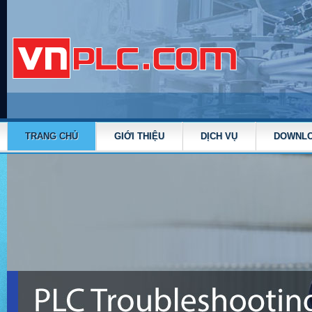
TRANG CHỦ
GIỚI THIỆU
DỊCH VỤ
DOWNL