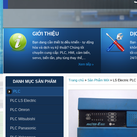
GIỚI THIỆU
DỊ
Bạn đang cần thiết bị điều khiển - tự động
Bạn 
hóa và dịch vụ kỹ thuật? Chúng tôi
khôn
chuyên cung cấp: PLC, HMI, cảm biến,
tôi 
servo, biến tần, phụ tùng thay thế,...
24/7
Xem tiếp
Trang chủ
»
Sản Phẩm Mới
»
LS Electric PL
DANH MỤC SẢN PHẨM
PLC
PLC LS Electric
PLC Omron
PLC Mitsubishi
PLC Panasonic