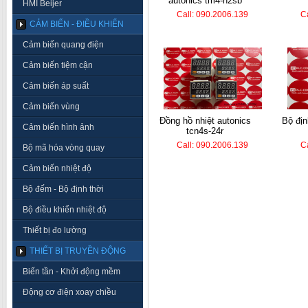
autonics tm4-n2sb
HMI Beijer
Call: 090.2006.139
C
CẢM BIẾN - ĐIỀU KHIỂN
Cảm biến quang điện
Cảm biến tiệm cận
Cảm biến áp suất
Cảm biến vùng
đồng hồ nhiệt autonics
bộ định thời koino ktm-
Cảm biến hình ảnh
tcn4s-24r
Call: 090.2006.139
C
Bộ mã hóa vòng quay
Cảm biến nhiệt độ
Bộ đếm - Bộ định thời
Bộ điều khiển nhiệt độ
Thiết bị đo lường
THIẾT BỊ TRUYỀN ĐỘNG
Biến tần - Khởi động mềm
Động cơ điện xoay chiều