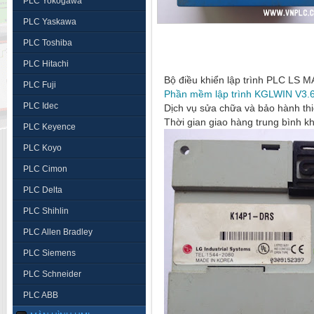
PLC Yokogawa
PLC Yaskawa
PLC Toshiba
PLC Hitachi
Bộ điều khiển lập trình PLC L
PLC Fuji
Phần mềm lập trình KGLWIN V3.
PLC Idec
Dịch vụ sửa chữa và bảo hành thi
Thời gian giao hàng trung bình k
PLC Keyence
PLC Koyo
PLC Cimon
PLC Delta
PLC Shihlin
PLC Allen Bradley
PLC Siemens
PLC Schneider
PLC ABB