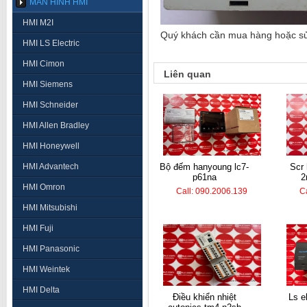
MÀN HÌNH HMI
HMI M2I
Quý khách cần mua hàng hoặc sửa 
HMI LS Electric
HMI Cimon
Liên quan
HMI Siemens
HMI Schneider
HMI Allen Bradley
HMI Honeywell
HMI Advantech
bộ đếm hanyoung lc7-
scr hanyoung tpr2-
p61na
2
HMI Omron
Call: 090.2006.139
C
HMI Mitsubishi
HMI Fuji
HMI Panasonic
HMI Weintek
HMI Delta
điều khiển nhiệt
ls electric plc k7m-