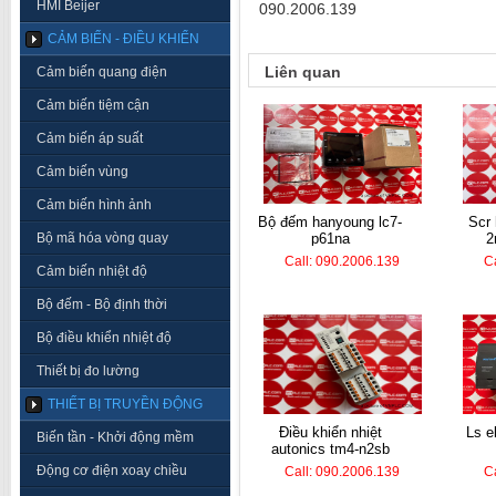
HMI Beijer
090.2006.139
CẢM BIẾN - ĐIỀU KHIỂN
Liên quan
Cảm biến quang điện
Cảm biến tiệm cận
Cảm biến áp suất
Cảm biến vùng
Cảm biến hình ảnh
bộ đếm hanyoung lc7-
scr hanyoung tpr2-
Bộ mã hóa vòng quay
p61na
2
Call: 090.2006.139
C
Cảm biến nhiệt độ
Bộ đếm - Bộ định thời
Bộ điều khiển nhiệt độ
Thiết bị đo lường
THIẾT BỊ TRUYỀN ĐỘNG
điều khiển nhiệt
ls electric plc k7m-
Biến tần - Khởi động mềm
autonics tm4-n2sb
Động cơ điện xoay chiều
Call: 090.2006.139
C