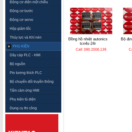
Động cơ điện một chiều
Động cơ bước
Động cơ servo
Hộp giảm tốc
Thủy lực và Khí nén
đồng hồ nhiệt autonics
bộ định thời koino ktm-
tcn4s-24r
PHỤ KIỆN
Call: 090.2006.139
C
Dây cáp PLC - HMI
Bộ nguồn
Pin tương thích PLC
Bộ chuyển đổi truyền thông
Tấm cảm ứng HMI
Phụ kiện tủ điện
Dụng cụ thi công