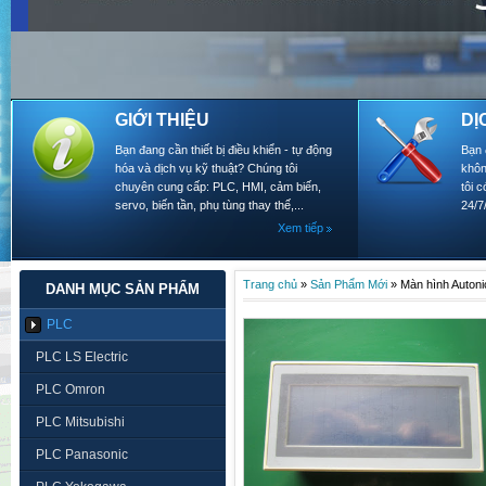
GIỚI THIỆU
DỊ
Bạn đang cần thiết bị điều khiển - tự động
Bạn 
hóa và dịch vụ kỹ thuật? Chúng tôi
khôn
chuyên cung cấp: PLC, HMI, cảm biến,
tôi 
servo, biến tần, phụ tùng thay thế,...
24/7
Xem tiếp
Trang chủ
»
Sản Phẩm Mới
»
Màn hình Auton
DANH MỤC SẢN PHẨM
PLC
PLC LS Electric
PLC Omron
PLC Mitsubishi
PLC Panasonic