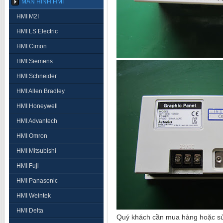
MÀN HÌNH HMI
HMI M2I
HMI LS Electric
HMI Cimon
HMI Siemens
HMI Schneider
HMI Allen Bradley
HMI Honeywell
HMI Advantech
HMI Omron
HMI Mitsubishi
HMI Fuji
HMI Panasonic
HMI Weintek
HMI Delta
Quý khách cần mua hàng hoặc sửa 