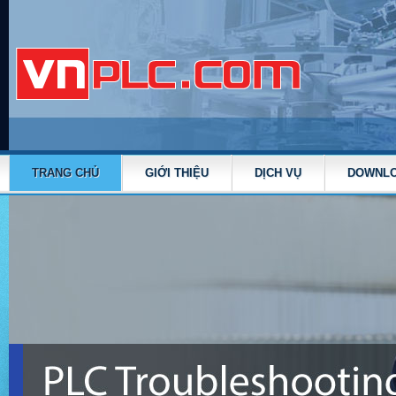
TRANG CHỦ
GIỚI THIỆU
DỊCH VỤ
DOWNL