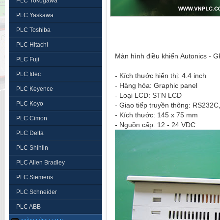
PLC Yokogawa
PLC Yaskawa
PLC Toshiba
PLC Hitachi
Màn hình điều khiển Autonics -
PLC Fuji
PLC Idec
- Kích thước hiển thị: 4.4 inch
- Hàng hóa: Graphic panel
PLC Keyence
- Loại LCD: STN LCD
PLC Koyo
- Giao tiếp truyền thông: RS232
- Kích thước: 145 x 75 mm
PLC Cimon
- Nguồn cấp: 12 - 24 VDC
PLC Delta
PLC Shihlin
PLC Allen Bradley
PLC Siemens
PLC Schneider
PLC ABB