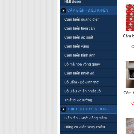
HMI Beijer
CẢM BIẾN - ĐIỀU KHIỂN
Cảm biến quang điện
Cảm biến tiệm cận
cảm biến emko tc-m08-
Cảm biến áp suất
Cảm biến vùng
C
Cảm biến hình ảnh
Bộ mã hóa vòng quay
Cảm biến nhiệt độ
Bộ đếm - Bộ định thời
Bộ điều khiển nhiệt độ
cảm biến autonics thd-
Thiết bị đo lường
C
THIẾT BỊ TRUYỀN ĐỘNG
Biến tần - Khởi động mềm
Động cơ điện xoay chiều