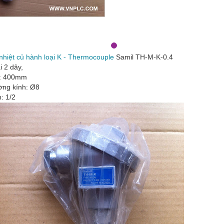
nhiệt củ hành loại K - Thermocouple
Samil TH-M-K-0.4
i 2 dây,
i: 400mm
ờng kính: Ø8
n: 1/2