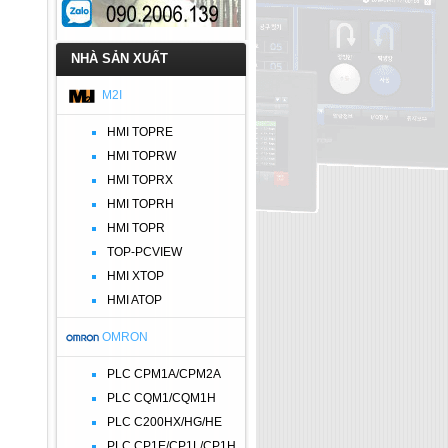
NHÀ SẢN XUẤT
M2I
HMI TOPRE
HMI TOPRW
HMI TOPRX
HMI TOPRH
HMI TOPR
TOP-PCVIEW
HMI XTOP
HMI ATOP
OMRON
PLC CPM1A/CPM2A
PLC CQM1/CQM1H
PLC C200HX/HG/HE
PLC CP1E/CP1L/CP1H