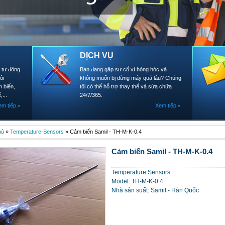
DỊCH VỤ
- tự động
Bạn đang gặp sự cố vì hỏng hóc và
ôi
không muốn bị dừng máy quá lâu? Chúng
 biến,
tôi có thể hỗ trợ thay thế và sửa chữa
,...
24/7/365.
em tiếp
Xem tiếp
hủ
»
Temperature-Sensors
»
Cảm biến Samil - TH-M-K-0.4
Cảm biến Samil - TH-M-K-0.4
Temperature Sensors
Model: TH-M-K-0.4
Nhà sản suất: Samil - Hàn Quốc