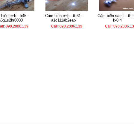
cảm biến e+h - ttr31-
cảm biến samil - th-m-
h5g1s2hr0000
a1c111ab2eab
k-0.4
all: 090.2006.139
Call: 090.2006.139
Call: 090.2006.1