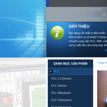
GIỚI THIỆU
Bạn đang cần thiết bị điều khiển 
hóa và dịch vụ kỹ thuật? Chúng t
chuyên cung cấp: PLC, HMI, cảm
servo, biến tần, phụ tùng thay thế
X
Trang c
DANH MỤC SẢN PHẨM
PLC
PLC LS Electric
PLC Omron
PLC Mitsubishi
PLC Panasonic