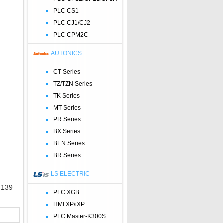
PLC CS1
PLC CJ1/CJ2
PLC CPM2C
AUTONICS
CT Series
TZ/TZN Series
TK Series
MT Series
PR Series
BX Series
BEN Series
BR Series
LS ELECTRIC
.139
PLC XGB
HMI XP/iXP
PLC Master-K300S