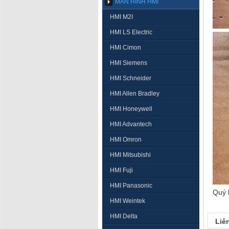
MÀN HÌNH HMI
HMI M2I
HMI LS Electric
HMI Cimon
HMI Siemens
HMI Schneider
HMI Allen Bradley
HMI Honeywell
HMI Advantech
HMI Omron
HMI Mitsubishi
HMI Fuji
HMI Panasonic
Quý 
HMI Weintek
HMI Delta
Liê