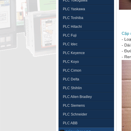
PLC Yokogawa
PLC Yaskawa
PLC Toshiba
PLC Hitachi
Cặp 
PLC Fuji
- Loạ
PLC Idec
- Dà
- Đư
PLC Keyence
- Re
PLC Koyo
PLC Cimon
PLC Delta
PLC Shihlin
PLC Allen Bradley
PLC Siemens
PLC Schneider
PLC ABB