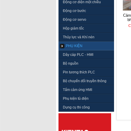
Động cơ điện một chiều
Động cơ bước
cảm biến e+h - tr45-
Động cơ servo
b
C
Hộp giảm tốc
Thủy lực và Khí nén
PHỤ KIỆN
Dây cáp PLC - HMI
Bộ nguồn
Pin tương thích PLC
Bộ chuyển đổi truyền thông
Tấm cảm ứng HMI
Phụ kiện tủ điện
Dụng cụ thi công