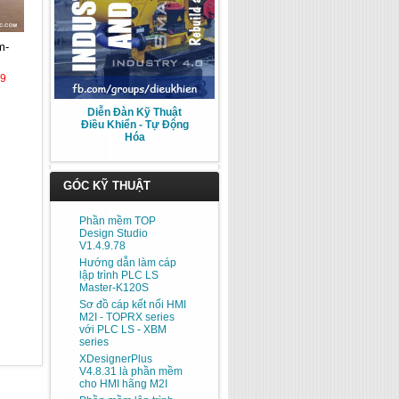
39
Diễn Đàn Kỹ Thuật
Điều Khiển - Tự Động
Hóa
GÓC KỸ THUẬT
Phần mềm TOP
Design Studio
V1.4.9.78
Hướng dẫn làm cáp
lập trình PLC LS
Master-K120S
Sơ đồ cáp kết nối HMI
M2I - TOPRX series
với PLC LS - XBM
series
XDesignerPlus
V4.8.31 là phần mềm
cho HMI hãng M2I