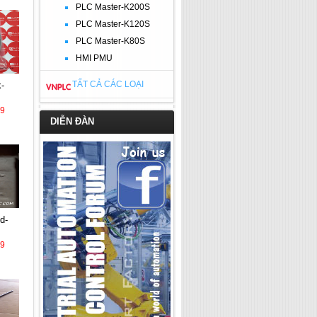
PLC Master-K200S
PLC Master-K120S
PLC Master-K80S
HMI PMU
TẤT CẢ CÁC LOẠI
39
DIỄN ĐÀN
39