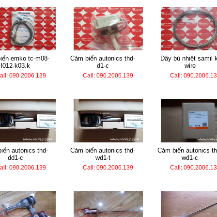
cảm biến autonics thd-
dây bù nhiệt samil k-
l012-k03.k
d1-c
wire
all: 090.2006.139
Call: 090.2006.139
Call: 090.2006.1
cảm biến autonics thd-
cảm biến autonics thd-
dd1-c
wd1-t
wd1-c
all: 090.2006.139
Call: 090.2006.139
Call: 090.2006.1