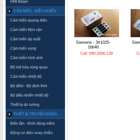
HMI Beijer
CẢM BIẾN - ĐIỀU KHIỂN
Cảm biến quang điện
Cảm biến tiệm cận
Cảm biến áp suất
siemens - 3rt1025-
siemens - 3rv1021-
1bb40
Cảm biến vùng
Call: 090.2006.139
C
Cảm biến hình ảnh
Bộ mã hóa vòng quay
Cảm biến nhiệt độ
Bộ đếm - Bộ định thời
Bộ điều khiển nhiệt độ
Thiết bị đo lường
THIẾT BỊ TRUYỀN ĐỘNG
Biến tần - Khởi động mềm
Động cơ điện xoay chiều