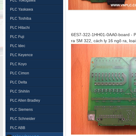
PLC Yokogawa
PLC Yaskawa
PLC Toshiba
PLC Hitachi
6ES7-322-1HH01-0AA0-board - Ph
PLC Fuji
ra SM 322, cách ly 16 ngõ ra, loại
PLC Idec
PLC Keyence
PLC Koyo
PLC Cimon
PLC Delta
PLC Shihlin
PLC Allen Bradley
PLC Siemens
PLC Schneider
PLC ABB