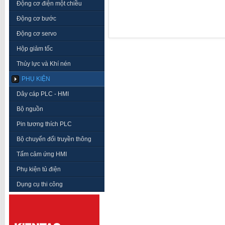
Động cơ điện một chiều
Động cơ bước
Động cơ servo
Hộp giảm tốc
Thủy lực và Khí nén
PHỤ KIỆN
Dây cáp PLC - HMI
Bộ nguồn
Pin tương thích PLC
Bộ chuyển đổi truyền thông
Tấm cảm ứng HMI
Phụ kiện tủ điện
Dụng cụ thi công