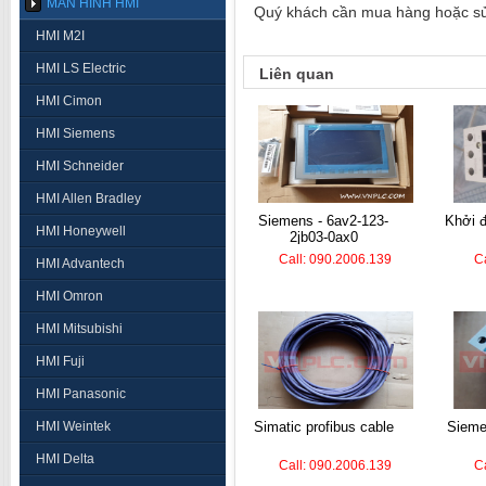
MÀN HÌNH HMI
Quý khách cần mua hàng hoặc sửa 
HMI M2I
HMI LS Electric
Liên quan
HMI Cimon
HMI Siemens
HMI Schneider
HMI Allen Bradley
siemens - 6av2-123-
khởi động từ - 3rt1036-
HMI Honeywell
2jb03-0ax0
Call: 090.2006.139
C
HMI Advantech
HMI Omron
HMI Mitsubishi
HMI Fuji
HMI Panasonic
HMI Weintek
simatic profibus cable
siem
HMI Delta
Call: 090.2006.139
C