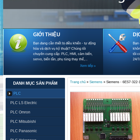
GIỚI THIỆU
DỊ
Bạn đang cần thiết bị điều khiển - tự động
Bạn 
hóa và dịch vụ kỹ thuật? Chúng tôi
khôn
chuyên cung cấp: PLC, HMI, cảm biến,
tôi 
servo, biến tần, phụ tùng thay thế,...
24/7
Xem tiếp
Trang chủ
»
Siemens
»
Siemens - 6ES7-322
DANH MỤC SẢN PHẨM
PLC
PLC LS Electric
PLC Omron
PLC Mitsubishi
PLC Panasonic