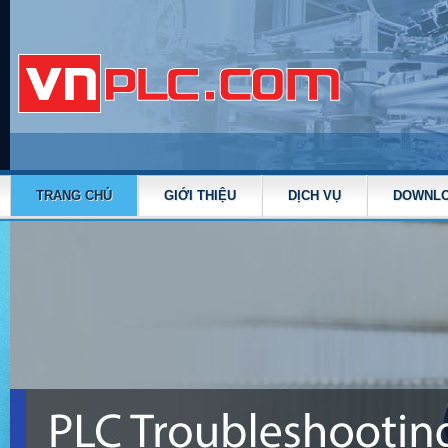
TRANG CHỦ
GIỚI THIỆU
DỊCH VỤ
DOWNL