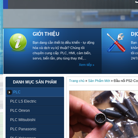
GIỚI THIỆU
DỊ
Bạn đang cần thiết bị điều khiển - tự động
Bạn 
hóa và dịch vụ kỹ thuật? Chúng tôi
khôn
chuyên cung cấp: PLC, HMI, cảm biến,
tôi 
servo, biến tần, phụ tùng thay thế,...
24/7
Xem tiếp
Trang chủ
»
Sản Phẩm Mới
»
Đầu nối PS2-Co
DANH MỤC SẢN PHẨM
PLC
PLC LS Electric
PLC Omron
PLC Mitsubishi
PLC Panasonic