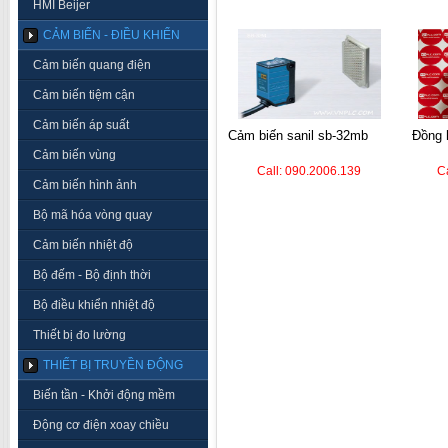
HMI Beijer
CẢM BIẾN - ĐIỀU KHIỂN
Cảm biến quang điện
Cảm biến tiệm cận
Cảm biến áp suất
cảm biến sanil sb-32mb
đồng hồ nhiệt autonics
Cảm biến vùng
Call: 090.2006.139
C
Cảm biến hình ảnh
Bộ mã hóa vòng quay
Cảm biến nhiệt độ
Bộ đếm - Bộ định thời
Bộ điều khiển nhiệt độ
Thiết bị đo lường
THIẾT BỊ TRUYỀN ĐỘNG
Biến tần - Khởi động mềm
Động cơ điện xoay chiều