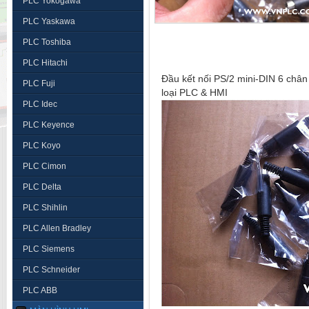
PLC Yokogawa
PLC Yaskawa
PLC Toshiba
PLC Hitachi
Đầu kết nối PS/2 mini-DIN 6 chân 
PLC Fuji
loại PLC & HMI
PLC Idec
PLC Keyence
PLC Koyo
PLC Cimon
PLC Delta
PLC Shihlin
PLC Allen Bradley
PLC Siemens
PLC Schneider
PLC ABB