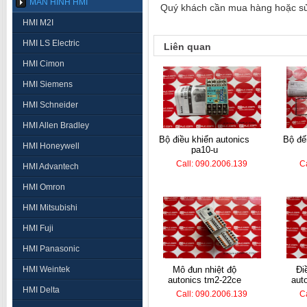
MÀN HÌNH HMI
Quý khách cần mua hàng hoặc sửa 
HMI M2I
HMI LS Electric
Liên quan
HMI Cimon
HMI Siemens
HMI Schneider
HMI Allen Bradley
bộ điều khiển autonics
bộ đếm hanyoung lc7-
HMI Honeywell
pa10-u
Call: 090.2006.139
C
HMI Advantech
HMI Omron
HMI Mitsubishi
HMI Fuji
HMI Panasonic
HMI Weintek
mô đun nhiệt độ
điều khiển nhiệt
autonics tm2-22ce
aut
HMI Delta
Call: 090.2006.139
C