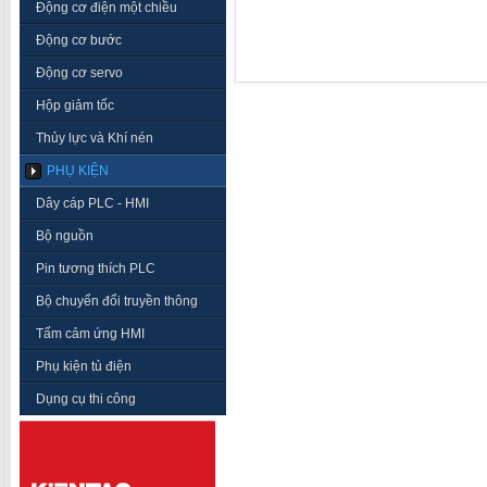
Động cơ điện một chiều
Động cơ bước
Động cơ servo
Hộp giảm tốc
Thủy lực và Khí nén
PHỤ KIỆN
Dây cáp PLC - HMI
Bộ nguồn
Pin tương thích PLC
Bộ chuyển đổi truyền thông
Tấm cảm ứng HMI
Phụ kiện tủ điện
Dụng cụ thi công