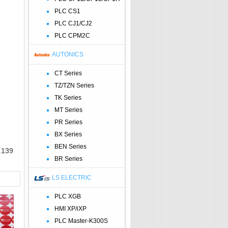
PLC CS1
PLC CJ1/CJ2
PLC CPM2C
AUTONICS
CT Series
TZ/TZN Series
TK Series
MT Series
PR Series
BX Series
BEN Series
.139
BR Series
LS ELECTRIC
PLC XGB
HMI XP/iXP
PLC Master-K300S