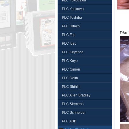
PLC Yokogawa
PLC Yaskawa
PLC Toshiba
PLC Hitachi
Đầu 
PLC Fuji
PLC Idec
PLC Keyence
PLC Koyo
PLC Cimon
PLC Delta
PLC Shihlin
PLC Allen Bradley
PLC Siemens
PLC Schneider
PLC ABB