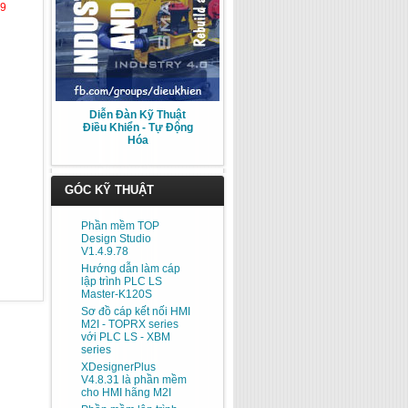
39
Diễn Đàn Kỹ Thuật
Điều Khiển - Tự Động
Hóa
GÓC KỸ THUẬT
Phần mềm TOP
Design Studio
V1.4.9.78
Hướng dẫn làm cáp
lập trình PLC LS
Master-K120S
Sơ đồ cáp kết nối HMI
M2I - TOPRX series
với PLC LS - XBM
series
XDesignerPlus
V4.8.31 là phần mềm
cho HMI hãng M2I