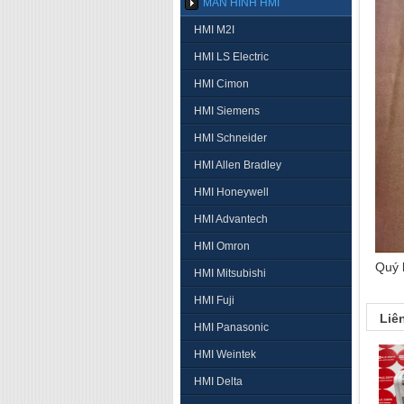
MÀN HÌNH HMI
HMI M2I
HMI LS Electric
HMI Cimon
HMI Siemens
HMI Schneider
HMI Allen Bradley
HMI Honeywell
HMI Advantech
HMI Omron
Quý 
HMI Mitsubishi
HMI Fuji
Liê
HMI Panasonic
HMI Weintek
HMI Delta