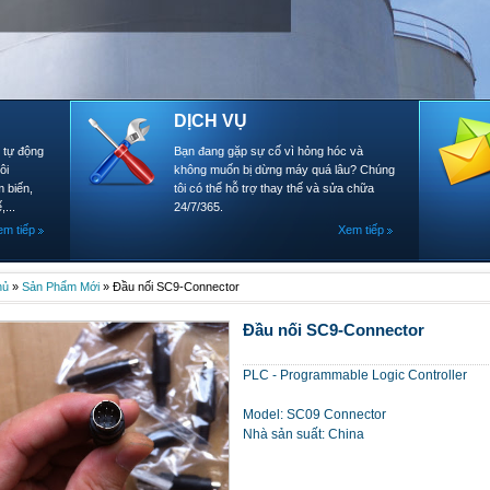
DỊCH VỤ
- tự động
Bạn đang gặp sự cố vì hỏng hóc và
ôi
không muốn bị dừng máy quá lâu? Chúng
 biến,
tôi có thể hỗ trợ thay thế và sửa chữa
,...
24/7/365.
em tiếp
Xem tiếp
hủ
»
Sản Phẩm Mới
»
Đầu nối SC9-Connector
Đầu nối SC9-Connector
PLC - Programmable Logic Controller
Model: SC09 Connector
Nhà sản suất: China