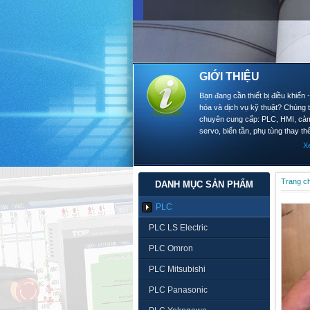
GIỚI THIỆU
Bạn đang cần thiết bị điều khiển 
hóa và dịch vụ kỹ thuật? Chúng t
chuyên cung cấp: PLC, HMI, cảm
servo, biến tần, phụ tùng thay thế
X
Trang c
DANH MỤC SẢN PHẨM
PLC
PLC LS Electric
PLC Omron
PLC Mitsubishi
PLC Panasonic