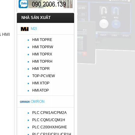
NHÀ SẢN XUẤT
M2I
 & HMI
HMI TOPRE
HMI TOPRW
HMI TOPRX
HMI TOPRH
HMI TOPR
TOP-PCVIEW
HMI XTOP
HMI ATOP
OMRON
PLC CPM1A/CPM2A
PLC CQM1/CQM1H
PLC C200HX/HG/HE
PLC CP1E/CP1L/CP1H