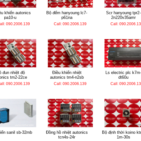
bộ đếm hanyoung lc7-
scr hanyoung tpr2-
pa10-u
p61na
2n220v35amr
all: 090.2006.139
Call: 090.2006.139
Call: 090.2006.1
điều khiển nhiệt
ls electric plc k7m-
onics tm2-22ce
autonics tm4-n2sb
dt60u
all: 090.2006.139
Call: 090.2006.139
Call: 090.2006.1
biến sanil sb-32mb
đồng hồ nhiệt autonics
bộ định thời koino ktm-
tcn4s-24r
1m-30s