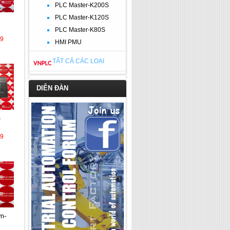
PLC Master-K200S
PLC Master-K120S
PLC Master-K80S
39
HMI PMU
TẤT CẢ CÁC LOẠI
DIỄN ĐÀN
39