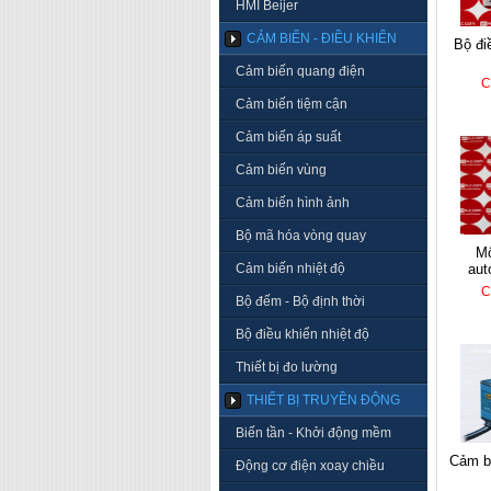
HMI Beijer
CẢM BIẾN - ĐIỀU KHIỂN
bộ điều khiển autonics
Cảm biến quang điện
C
Cảm biến tiệm cận
Cảm biến áp suất
Cảm biến vùng
Cảm biến hình ảnh
Bộ mã hóa vòng quay
mô đun nhiệt độ
Cảm biến nhiệt độ
aut
C
Bộ đếm - Bộ định thời
Bộ điều khiển nhiệt độ
Thiết bị đo lường
THIẾT BỊ TRUYỀN ĐỘNG
Biến tần - Khởi động mềm
cảm 
Động cơ điện xoay chiều