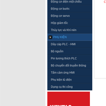
Động cơ điện một chiều
C
Động cơ bước
Động cơ servo
Hộp giảm tốc
Thủy lực và Khí nén
PHỤ KIỆN
Dây cáp PLC - HMI
Bộ nguồn
Pin tương thích PLC
Bộ chuyển đổi truyền thông
Tấm cảm ứng HMI
Phụ kiện tủ điện
Dụng cụ thi công