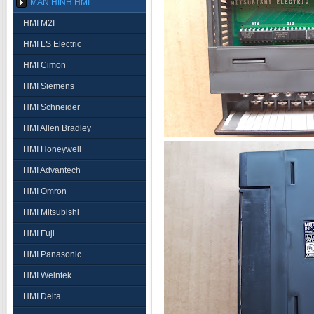
MÀN HÌNH HMI
HMI M2I
HMI LS Electric
HMI Cimon
HMI Siemens
HMI Schneider
HMI Allen Bradley
HMI Honeywell
HMI Advantech
HMI Omron
HMI Mitsubishi
HMI Fuji
HMI Panasonic
HMI Weintek
HMI Delta