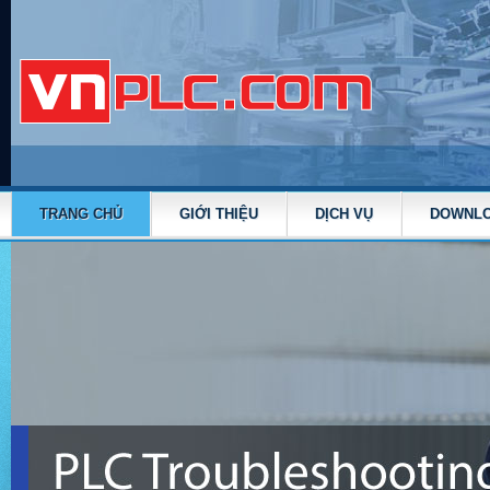
TRANG CHỦ
GIỚI THIỆU
DỊCH VỤ
DOWNL