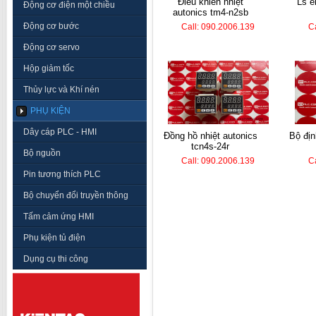
điều khiển nhiệt
ls electric plc k7m-
Động cơ điện một chiều
autonics tm4-n2sb
Động cơ bước
Call: 090.2006.139
C
Động cơ servo
Hộp giảm tốc
Thủy lực và Khí nén
PHỤ KIỆN
Dây cáp PLC - HMI
đồng hồ nhiệt autonics
bộ định thời koino ktm-
tcn4s-24r
Bộ nguồn
Call: 090.2006.139
C
Pin tương thích PLC
Bộ chuyển đổi truyền thông
Tấm cảm ứng HMI
Phụ kiện tủ điện
Dụng cụ thi công