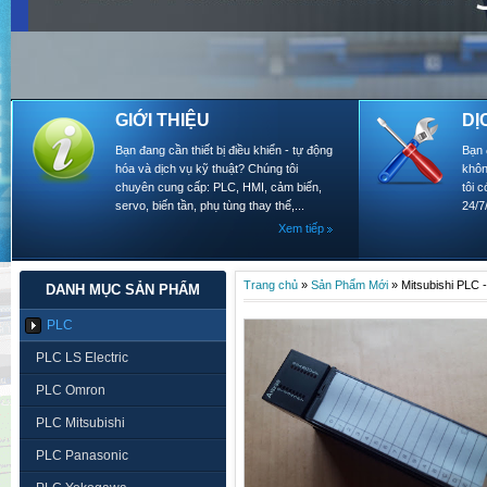
GIỚI THIỆU
DỊ
Bạn đang cần thiết bị điều khiển - tự động
Bạn 
hóa và dịch vụ kỹ thuật? Chúng tôi
khôn
chuyên cung cấp: PLC, HMI, cảm biến,
tôi 
servo, biến tần, phụ tùng thay thế,...
24/7
Xem tiếp
Trang chủ
»
Sản Phẩm Mới
»
Mitsubishi PLC 
DANH MỤC SẢN PHẨM
PLC
PLC LS Electric
PLC Omron
PLC Mitsubishi
PLC Panasonic