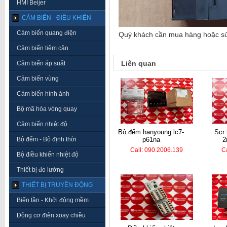
HMI Beijer
CẢM BIẾN - ĐIỀU KHIỂN
Cảm biến quang điện
Quý khách cần mua hàng hoặc sửa 
Cảm biến tiệm cận
Liên quan
Cảm biến áp suất
Cảm biến vùng
Cảm biến hình ảnh
Bộ mã hóa vòng quay
Cảm biến nhiệt độ
bộ đếm hanyoung lc7-
scr hanyoung tpr2-
Bộ đếm - Bộ định thời
p61na
2
Call: 090.2006.139
C
Bộ điều khiển nhiệt độ
Thiết bị đo lường
THIẾT BỊ TRUYỀN ĐỘNG
Biến tần - Khởi động mềm
Động cơ điện xoay chiều