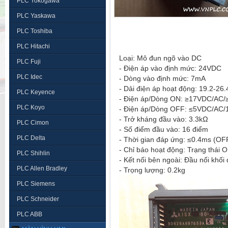
PLC Yokogawa
PLC Yaskawa
PLC Toshiba
PLC Hitachi
Loại: Mô đun ngõ vào DC
PLC Fuji
- Điện áp vào định mức: 24VDC
PLC Idec
- Dòng vào định mức: 7mA
- Dải điện áp hoạt động: 19.2-2
PLC Keyence
- Điện áp/Dòng ON: ≥17VDC/AC
PLC Koyo
- Điện áp/Dòng OFF: ≤5VDC/AC
- Trở kháng đầu vào: 3.3kΩ
PLC Cimon
- Số điểm đầu vào: 16 điểm
PLC Delta
- Thời gian đáp ứng: ≤0.4ms 
- Chỉ báo hoạt động: Trạng thái
PLC Shihlin
- Kết nối bên ngoài: Đầu nối khối
PLC Allen Bradley
- Trọng lượng: 0.2kg
PLC Siemens
PLC Schneider
PLC ABB