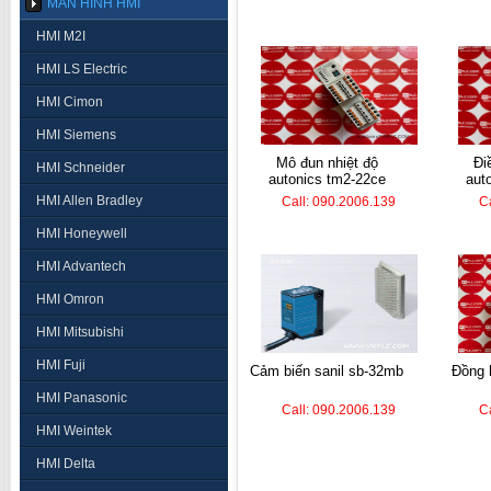
MÀN HÌNH HMI
HMI M2I
HMI LS Electric
HMI Cimon
HMI Siemens
mô đun nhiệt độ
điều khiển nhiệt
HMI Schneider
autonics tm2-22ce
aut
HMI Allen Bradley
Call: 090.2006.139
C
HMI Honeywell
HMI Advantech
HMI Omron
HMI Mitsubishi
HMI Fuji
cảm biến sanil sb-32mb
đồng hồ nhiệt autonics
HMI Panasonic
Call: 090.2006.139
C
HMI Weintek
HMI Delta