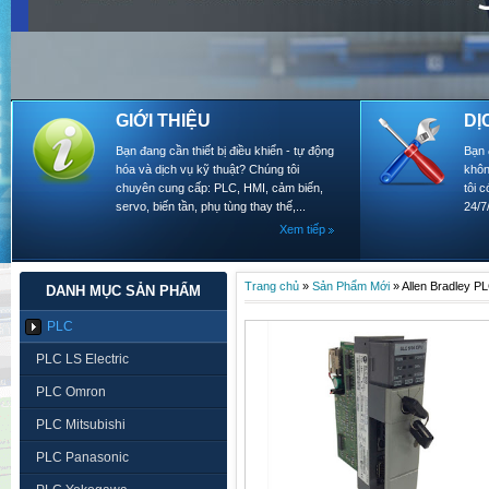
GIỚI THIỆU
DỊ
Bạn đang cần thiết bị điều khiển - tự động
Bạn 
hóa và dịch vụ kỹ thuật? Chúng tôi
khôn
chuyên cung cấp: PLC, HMI, cảm biến,
tôi 
servo, biến tần, phụ tùng thay thế,...
24/7
Xem tiếp
Trang chủ
»
Sản Phẩm Mới
»
Allen Bradley P
DANH MỤC SẢN PHẨM
PLC
PLC LS Electric
PLC Omron
PLC Mitsubishi
PLC Panasonic