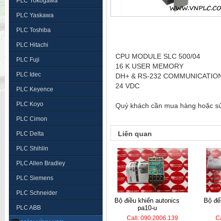
PLC Yokogawa
PLC Yaskawa
PLC Toshiba
PLC Hitachi
CPU MODULE SLC 500/04
PLC Fuji
16 K USER MEMORY
PLC Idec
DH+ & RS-232 COMMUNICATIO
24 VDC
PLC Keyence
PLC Koyo
Quý khách cần mua hàng hoặc sửa 
PLC Cimon
Liên quan
PLC Delta
PLC Shihlin
PLC Allen Bradley
PLC Siemens
PLC Schneider
bộ điều khiển autonics
bộ đếm hanyoung lc7-
PLC ABB
pa10-u
Call: 090.2006.139
C