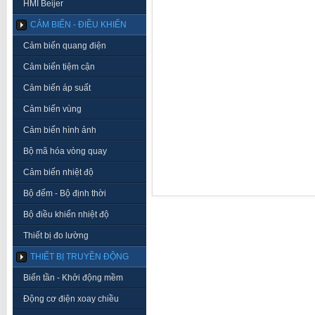
HMI Beijer
CẢM BIẾN - ĐIỀU KHIỂN
Cảm biến quang điện
Cảm biến tiệm cận
Cảm biến áp suất
Cảm biến vùng
Cảm biến hình ảnh
Bộ mã hóa vòng quay
Cảm biến nhiệt độ
Bộ đếm - Bộ định thời
Bộ điều khiển nhiệt độ
Thiết bị đo lường
THIẾT BỊ TRUYỀN ĐỘNG
Biến tần - Khởi động mềm
Động cơ điện xoay chiều