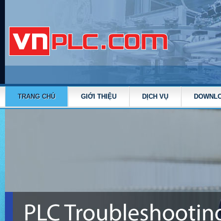
TRANG CHỦ
GIỚI THIỆU
DỊCH VỤ
DOWNL