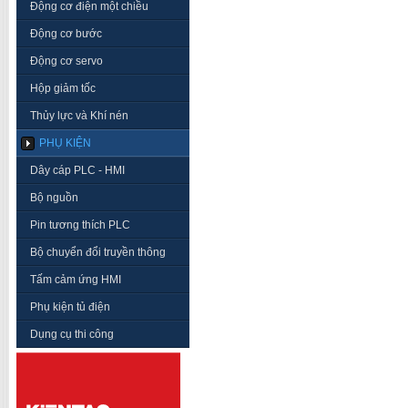
Động cơ điện một chiều
Động cơ bước
Động cơ servo
Hộp giảm tốc
Thủy lực và Khí nén
PHỤ KIỆN
Dây cáp PLC - HMI
Bộ nguồn
Pin tương thích PLC
Bộ chuyển đổi truyền thông
Tấm cảm ứng HMI
Phụ kiện tủ điện
Dụng cụ thi công