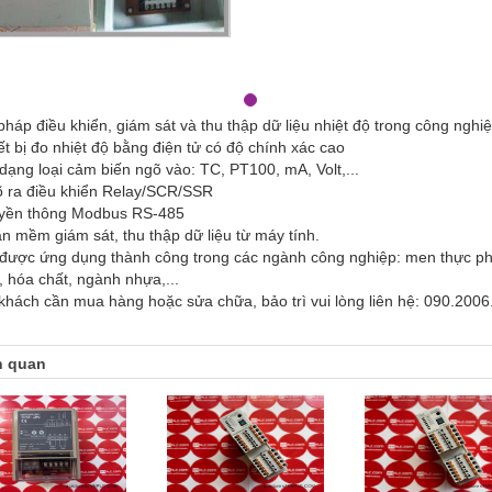
pháp điều khiển, giám sát và thu thập dữ liệu nhiệt độ trong công nghi
ết bị đo nhiệt độ bằng điện tử có độ chính xác cao
 dạng loại cảm biến ngõ vào: TC, PT100, mA, Volt,...
õ ra điều khiển Relay/SCR/SSR
uyền thông Modbus RS-485
ần mềm giám sát, thu thập dữ liệu từ máy tính.
 được ứng dụng thành công trong các ngành công nghiệp: men thực ph
t, hóa chất, ngành nhựa,...
khách cần mua hàng hoặc sửa chữa, bảo trì vui lòng liên hệ: 090.2006
n quan