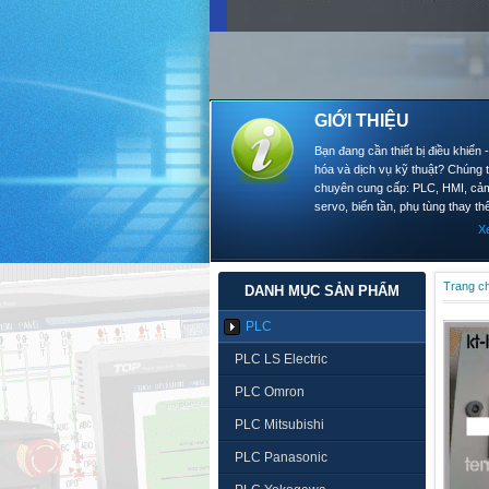
GIỚI THIỆU
Bạn đang cần thiết bị điều khiển 
hóa và dịch vụ kỹ thuật? Chúng t
chuyên cung cấp: PLC, HMI, cảm
servo, biến tần, phụ tùng thay thế
X
Trang c
DANH MỤC SẢN PHẨM
PLC
PLC LS Electric
PLC Omron
PLC Mitsubishi
PLC Panasonic