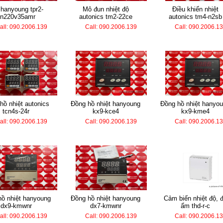
mô đun nhiệt độ
điều khiển nhiệt
2n220v35amr
autonics tm2-22ce
autonics tm4-n2sb
all: 090.2006.139
Call: 090.2006.139
Call: 090.2006.1
đồng hồ nhiệt hanyoung
đồng hồ nhiệt hanyoung
tcn4s-24r
kx9-kce4
kx9-kme4
all: 090.2006.139
Call: 090.2006.139
Call: 090.2006.1
đồng hồ nhiệt hanyoung
cảm biến nhiệt độ, độ
dx9-kmwnr
dx7-kmwnr
ẩm thd-r-c
all: 090.2006.139
Call: 090.2006.139
Call: 090.2006.1