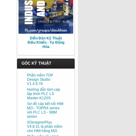
Diễn Đàn Kỹ Thuật
Điều Khiển - Tự Động
Hóa
GÓC KỸ THUẬT
Phần mềm TOP
Design Studio
V1.4.9.78
Hướng dẫn làm cáp
lập trình PLC LS
Master-K120S
Sơ đồ cáp kết nối HMI
M2I - TOPRX series
với PLC LS - XBM
series
XDesignerPlus
V4.8.31 là phần mềm
cho HMI hãng M2I