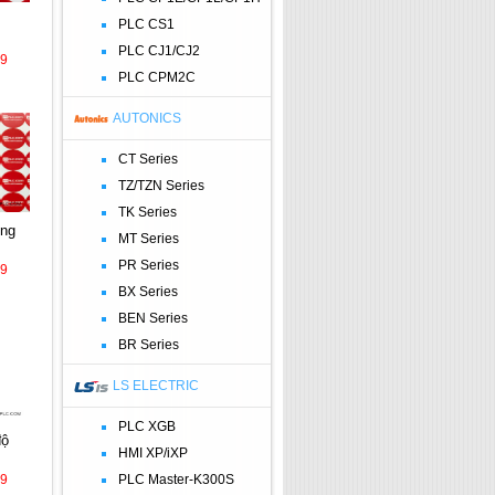
PLC CS1
PLC CJ1/CJ2
39
PLC CPM2C
AUTONICS
CT Series
TZ/TZN Series
TK Series
MT Series
PR Series
39
BX Series
BEN Series
BR Series
LS ELECTRIC
PLC XGB
HMI XP/iXP
39
PLC Master-K300S