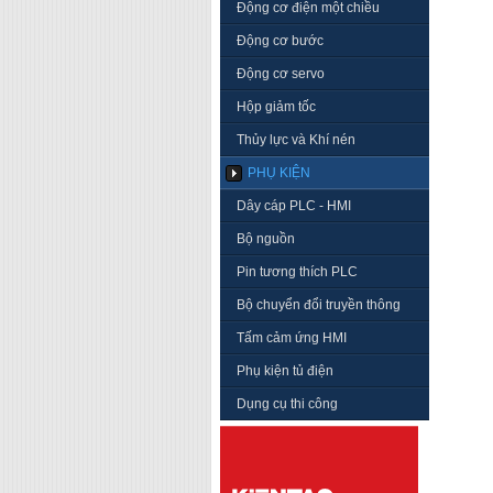
Động cơ điện một chiều
Động cơ bước
Động cơ servo
Hộp giảm tốc
Thủy lực và Khí nén
PHỤ KIỆN
Dây cáp PLC - HMI
Bộ nguồn
Pin tương thích PLC
Bộ chuyển đổi truyền thông
Tấm cảm ứng HMI
Phụ kiện tủ điện
Dụng cụ thi công