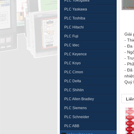
PLC Yokogawa
PLC Yaskawa
PLC Toshiba
PLC Hitachi
Giải 
PLC Fuji
- Thi
PLC Idec
- Đa
- Ng
PLC Keyence
- Tr
PLC Koyo
- Ph
- Đã
PLC Cimon
nhiệ
PLC Delta
Quý 
PLC Shihlin
Liê
PLC Allen Bradley
PLC Siemens
PLC Schneider
PLC ABB