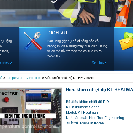
DỊCH VỤ
- tự động
Bạn đang gặp sự cố vì hỏng hóc và
ôi
không muốn bị dừng máy quá lâu? Chúng
 biến,
tôi có thể hỗ trợ thay thế và sửa chữa
,...
24/7/365.
em tiếp
Xem tiếp
hủ
»
Temperature-Controllers
»
Điều khiển nhiệt độ KT-HEATMAN
Điều khiển nhiệt độ KT-HEATM
Bộ điều khiển nhiệt độ PID
KT-Instrument Series
Model: KT-Heatman
Nhà sản xuất: Kien Tao Engineering
Xuất xứ: Made in Korea