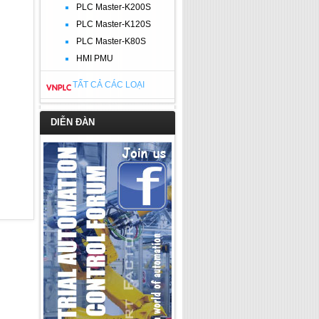
PLC Master-K200S
PLC Master-K120S
PLC Master-K80S
HMI PMU
TẤT CẢ CÁC LOẠI
DIỄN ĐÀN