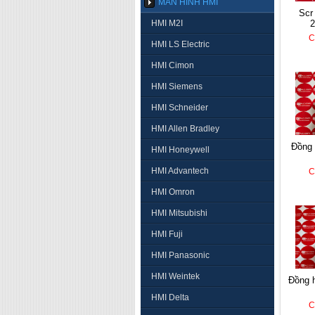
MÀN HÌNH HMI
scr hanyoung tpr2-
HMI M2I
C
HMI LS Electric
HMI Cimon
HMI Siemens
HMI Schneider
HMI Allen Bradley
đồng hồ nhiệt autonics
HMI Honeywell
HMI Advantech
C
HMI Omron
HMI Mitsubishi
HMI Fuji
HMI Panasonic
HMI Weintek
đồng hồ nhiệt hanyoung
HMI Delta
C