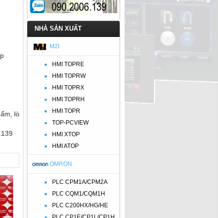
NHÀ SẢN XUẤT
M2I
ệp
HMI TOPRE
HMI TOPRW
HMI TOPRX
HMI TOPRH
HMI TOPR
ẩm, lò
TOP-PCVIEW
.139
HMI XTOP
HMI ATOP
OMRON
PLC CPM1A/CPM2A
PLC CQM1/CQM1H
PLC C200HX/HG/HE
PLC CP1E/CP1L/CP1H