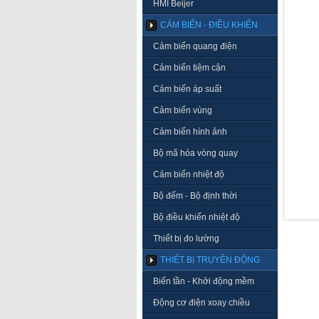
HMI Beijer
CẢM BIẾN - ĐIỀU KHIỂN
Cảm biến quang điện
Cảm biến tiệm cận
Cảm biến áp suất
Cảm biến vùng
Cảm biến hình ảnh
Bộ mã hóa vòng quay
Cảm biến nhiệt độ
Bộ đếm - Bộ định thời
Bộ điều khiển nhiệt độ
Thiết bị đo lường
THIẾT BỊ TRUYỀN ĐỘNG
Biến tần - Khởi động mềm
Động cơ điện xoay chiều