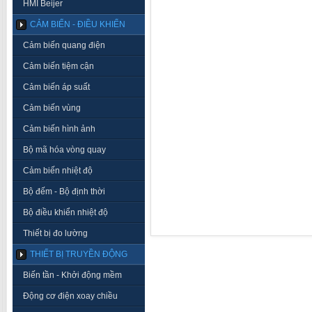
HMI Beijer
CẢM BIẾN - ĐIỀU KHIỂN
Cảm biến quang điện
Cảm biến tiệm cận
Cảm biến áp suất
Cảm biến vùng
Cảm biến hình ảnh
Bộ mã hóa vòng quay
Cảm biến nhiệt độ
Bộ đếm - Bộ định thời
Bộ điều khiển nhiệt độ
Thiết bị đo lường
THIẾT BỊ TRUYỀN ĐỘNG
Biến tần - Khởi động mềm
Động cơ điện xoay chiều