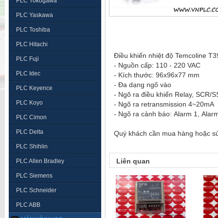
PLC Yokogawa
PLC Yaskawa
PLC Toshiba
PLC Hitachi
Điều khiển nhiệt độ Temcoline T
PLC Fuji
- Nguồn cấp: 110 - 220 VAC
PLC Idec
- Kích thước: 96x96x77 mm
- Đa dạng ngõ vào
PLC Keyence
- Ngõ ra điều khiển Relay, SCR/
PLC Koyo
- Ngõ ra retransmission 4~20mA
- Ngõ ra cảnh báo: Alarm 1, Alar
PLC Cimon
PLC Delta
Quý khách cần mua hàng hoặc sửa 
PLC Shihlin
Liên quan
PLC Allen Bradley
PLC Siemens
PLC Schneider
PLC ABB