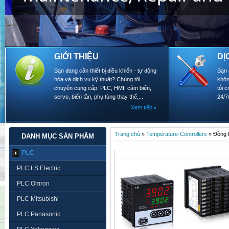
GIỚI THIỆU
DỊ
Bạn đang cần thiết bị điều khiển - tự động
Bạn 
hóa và dịch vụ kỹ thuật? Chúng tôi
khôn
chuyên cung cấp: PLC, HMI, cảm biến,
tôi 
servo, biến tần, phụ tùng thay thế,...
24/7
Xem tiếp
Trang chủ
»
Temperature-Controllers
»
Đồng 
DANH MỤC SẢN PHẨM
PLC
PLC LS Electric
PLC Omron
PLC Mitsubishi
PLC Panasonic