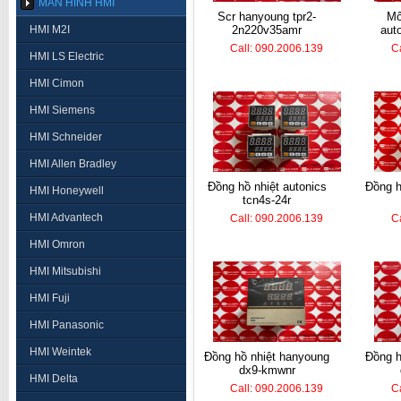
MÀN HÌNH HMI
scr hanyoung tpr2-
mô đun nhiệt độ
HMI M2I
2n220v35amr
aut
Call: 090.2006.139
C
HMI LS Electric
HMI Cimon
HMI Siemens
HMI Schneider
HMI Allen Bradley
đồng hồ nhiệt autonics
đồng hồ nhiệt hanyoung
HMI Honeywell
tcn4s-24r
HMI Advantech
Call: 090.2006.139
C
HMI Omron
HMI Mitsubishi
HMI Fuji
HMI Panasonic
HMI Weintek
đồng hồ nhiệt hanyoung
đồng hồ nhiệt hanyoung
dx9-kmwnr
HMI Delta
Call: 090.2006.139
C