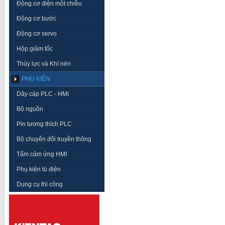
Động cơ điện một chiều
Động cơ bước
Động cơ servo
Hộp giảm tốc
Thủy lực và Khí nén
PHỤ KIỆN
Dây cáp PLC - HMI
Bộ nguồn
Pin tương thích PLC
Bộ chuyển đổi truyền thông
Tấm cảm ứng HMI
Phụ kiện tủ điện
Dụng cụ thi công