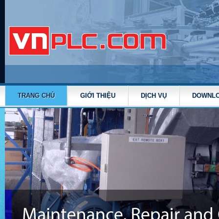
TRANG CHỦ
GIỚI THIỆU
DỊCH VỤ
DOWNL