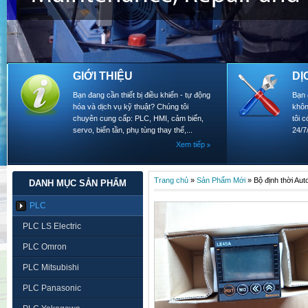
GIỚI THIỆU
DỊ
Bạn đang cần thiết bị điều khiển - tự động
Bạn 
hóa và dịch vụ kỹ thuật? Chúng tôi
khôn
chuyên cung cấp: PLC, HMI, cảm biến,
tôi 
servo, biến tần, phụ tùng thay thế,...
24/7
Xem tiếp
Trang chủ
»
Sản Phẩm Mới
»
Bộ định thời Au
DANH MỤC SẢN PHẨM
PLC
PLC LS Electric
PLC Omron
PLC Mitsubishi
PLC Panasonic