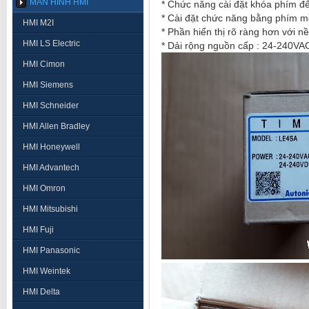
MÀN HÌNH HMI
* Chức năng cài đặt khóa phím để 
* Cài đặt chức năng bằng phím
HMI M2I
* Phần hiển thị rõ ràng hơn với 
HMI LS Electric
* Dải rộng nguồn cấp : 24-240V
HMI Cimon
HMI Siemens
HMI Schneider
HMI Allen Bradley
HMI Honeywell
HMI Advantech
HMI Omron
HMI Mitsubishi
HMI Fuji
HMI Panasonic
HMI Weintek
HMI Delta