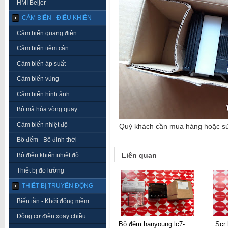
HMI Beijer
CẢM BIẾN - ĐIỀU KHIỂN
Cảm biến quang điện
Cảm biến tiệm cận
Cảm biến áp suất
Cảm biến vùng
Cảm biến hình ảnh
Bộ mã hóa vòng quay
Cảm biến nhiệt độ
Quý khách cần mua hàng hoặc sửa 
Bộ đếm - Bộ định thời
Liên quan
Bộ điều khiển nhiệt độ
Thiết bị đo lường
THIẾT BỊ TRUYỀN ĐỘNG
Biến tần - Khởi động mềm
Động cơ điện xoay chiều
bộ đếm hanyoung lc7-
scr hanyoung tpr2-