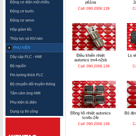
Động cơ điện một chiều
p61na
2
Call: 090.2006.139
C
Động cơ bước
Động cơ servo
Hộp giảm tốc
Thủy lực và Khí nén
PHỤ KIỆN
điều khiển nhiệt
ls electric plc k7m-
Dây cáp PLC - HMI
autonics tm4-n2sb
Bộ nguồn
Call: 090.2006.139
C
Pin tương thích PLC
Bộ chuyển đổi truyền thông
Tấm cảm ứng HMI
Phụ kiện tủ điện
Dụng cụ thi công
đồng hồ nhiệt autonics
bộ định thời koino ktm-
tcn4s-24r
Call: 090.2006.139
C