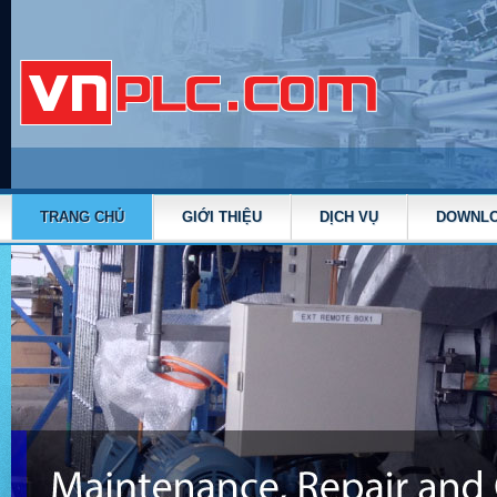
TRANG CHỦ
GIỚI THIỆU
DỊCH VỤ
DOWNL