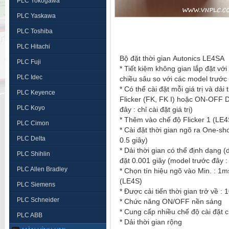
PLC Yokogawa
PLC Yaskawa
PLC Toshiba
PLC Hitachi
Bộ đặt thời gian Autonics LE4SA
PLC Fuji
* Tiết kiệm không gian lắp đặt với thiết kế nhỏ gọn : 
PLC Idec
* Có thể cài đặt mỗi giá trị và dải
PLC Keyence
Flicker (FK, FK I) hoặc ON-OFF Delay (ON OFF D, ON OFF D I) (model trước
PLC Koyo
đây : chỉ cài đặt giá trị)
* Thêm vào chế độ Flicker 1 (LE
PLC Cimon
* Cài đặt thời gian ngõ ra One-sh
PLC Delta
0.5 giây)
* Dải thời gian có thể định dạng (d
PLC Shihlin
đặt 0.001 giây (model trước 
PLC Allen Bradley
* Chọn tín hiệu ngõ vào Min. : 1
(LE4S)
PLC Siemens
* Được cải tiến thời gian trở về
PLC Schneider
* Chức năng ON/OFF nền sáng
* Cung cấp nhiều chế độ cài đặt
PLC ABB
* Dải thời gian rộng