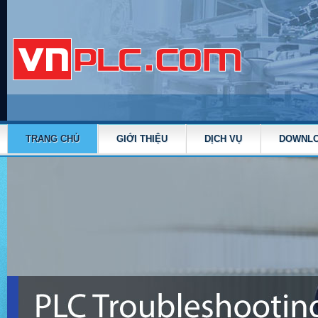
TRANG CHỦ
GIỚI THIỆU
DỊCH VỤ
DOWNL