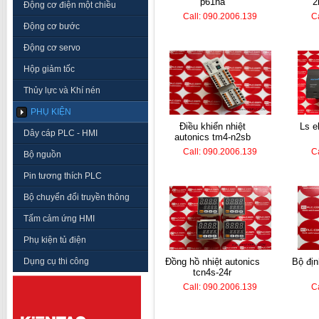
p61na
2
Động cơ điện một chiều
Call: 090.2006.139
C
Động cơ bước
Động cơ servo
Hộp giảm tốc
Thủy lực và Khí nén
PHỤ KIỆN
điều khiển nhiệt
ls electric plc k7m-
Dây cáp PLC - HMI
autonics tm4-n2sb
Call: 090.2006.139
C
Bộ nguồn
Pin tương thích PLC
Bộ chuyển đổi truyền thông
Tấm cảm ứng HMI
Phụ kiện tủ điện
Dụng cụ thi công
đồng hồ nhiệt autonics
bộ định thời koino ktm-
tcn4s-24r
Call: 090.2006.139
C