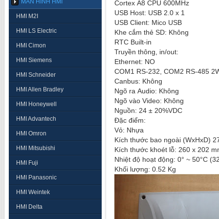
MÀN HÌNH HMI
Cortex A8 CPU 600MHz
USB Host: USB 2.0 x 1
HMI M2I
USB Client: Mico USB
HMI LS Electric
Khe cắm thẻ SD: Không
RTC Built-in
HMI Cimon
Truyền thông, in/out:
HMI Siemens
Ethernet: NO
COM1 RS-232, COM2 RS-485 2
HMI Schneider
Canbus: Không
HMI Allen Bradley
Ngõ ra Audio: Không
Ngõ vào Video: Không
HMI Honeywell
Nguồn: 24 ± 20%VDC
HMI Advantech
Đặc điểm:
Vỏ: Nhựa
HMI Omron
Kích thước bao ngoài (WxHxD) 2
HMI Mitsubishi
Kích thước khoét lỗ: 260 x 202 
Nhiệt độ hoạt động: 0° 
HMI Fuji
Khối lượng: 0.52 Kg
HMI Panasonic
HMI Weintek
HMI Delta