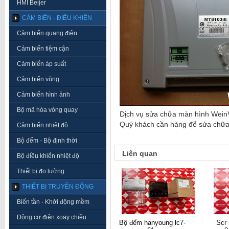
HMI Beijer
CẢM BIẾN - ĐIỀU KHIỂN
Cảm biến quang điện
Cảm biến tiệm cận
Cảm biến áp suất
Cảm biến vùng
Cảm biến hình ảnh
Bộ mã hóa vòng quay
Dịch vụ sửa chữa màn hình Wein
Quý khách cần hàng để sửa chữa, 
Cảm biến nhiệt độ
Bộ đếm - Bộ định thời
Liên quan
Bộ điều khiển nhiệt độ
Thiết bị đo lường
THIẾT BỊ TRUYỀN ĐỘNG
Biến tần - Khởi động mềm
Động cơ điện xoay chiều
bộ đếm hanyoung lc7-
scr hanyoung tpr2-