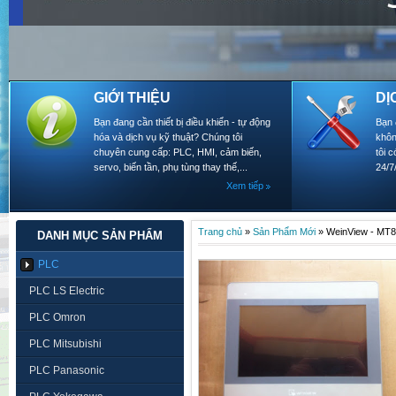
GIỚI THIỆU
DỊ
Bạn đang cần thiết bị điều khiển - tự động
Bạn 
hóa và dịch vụ kỹ thuật? Chúng tôi
khôn
chuyên cung cấp: PLC, HMI, cảm biến,
tôi 
servo, biến tần, phụ tùng thay thế,...
24/7
Xem tiếp
Trang chủ
»
Sản Phẩm Mới
»
WeinView - MT8
DANH MỤC SẢN PHẨM
PLC
PLC LS Electric
PLC Omron
PLC Mitsubishi
PLC Panasonic