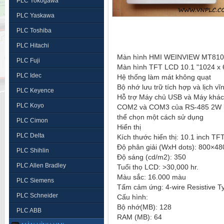
PLC Yokogawa
PLC Yaskawa
PLC Toshiba
PLC Hitachi
Màn hình HMI WEINVIEW MT8103
PLC Fuji
Màn hình TFT LCD 10.1 "1024 x
PLC Idec
Hệ thống làm mát không quạt
Bộ nhớ lưu trữ tích hợp và lịch vĩ
PLC Keyence
Hỗ trợ Máy chủ USB và Máy khá
PLC Koyo
COM2 và COM3 của RS-485 2W hỗ 
thể chọn một cách sử dụng
PLC Cimon
Hiển thị
PLC Delta
Kích thước hiển thị: 10.1 inch 
Độ phân giải (WxH dots): 800×4
PLC Shihlin
Độ sáng (cd/m2): 350
PLC Allen Bradley
Tuổi thọ LCD: >30,000 hr.
Màu sắc: 16.000 màu
PLC Siemens
Tấm cảm ứng: 4-wire Resistive 
PLC Schneider
Cấu hình:
Bộ nhớ(MB): 128
PLC ABB
RAM (MB): 64