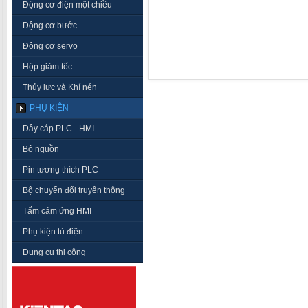
Động cơ điện một chiều
Động cơ bước
Động cơ servo
Hộp giảm tốc
Thủy lực và Khí nén
PHỤ KIỆN
Dây cáp PLC - HMI
Bộ nguồn
Pin tương thích PLC
Bộ chuyển đổi truyền thông
Tấm cảm ứng HMI
Phụ kiện tủ điện
Dụng cụ thi công