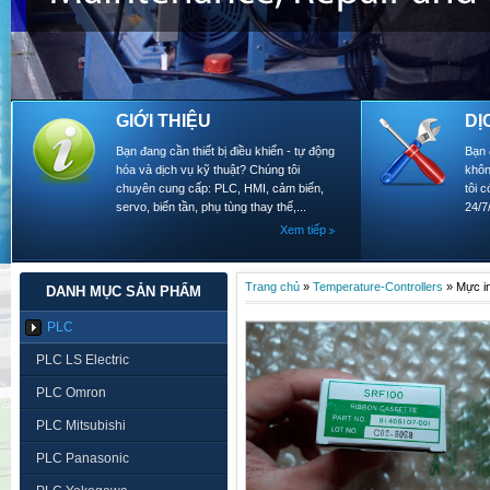
GIỚI THIỆU
DỊ
Bạn đang cần thiết bị điều khiển - tự động
Bạn 
hóa và dịch vụ kỹ thuật? Chúng tôi
khôn
chuyên cung cấp: PLC, HMI, cảm biến,
tôi 
servo, biến tần, phụ tùng thay thế,...
24/7
Xem tiếp
Trang chủ
»
Temperature-Controllers
»
Mực i
DANH MỤC SẢN PHẨM
PLC
PLC LS Electric
PLC Omron
PLC Mitsubishi
PLC Panasonic