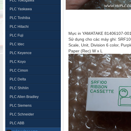
PLC Yokogawa
PLC Yaskawa
PLC Toshiba
PLC Hitachi
PLC Fuji
Sử dụng cho các máy ghi: SRF
PLC Idec
Scale, Unit, Divisi
Paper (Rec) W x L
PLC Keyence
PLC Koyo
PLC Cimon
PLC Delta
PLC Shihlin
PLC Allen Bradley
PLC Siemens
PLC Schneider
PLC ABB