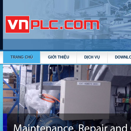
TRANG CHỦ
GIỚI THIỆU
DỊCH VỤ
DOWNL