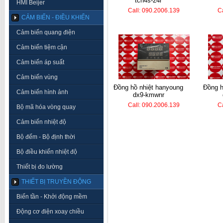
tcn4s-24r
HMI Beijer
Call: 090.2006.139
C
CẢM BIẾN - ĐIỀU KHIỂN
Cảm biến quang điện
Cảm biến tiệm cận
Cảm biến áp suất
Cảm biến vùng
đồng hồ nhiệt hanyoung
đồng hồ nhiệt hanyoung
Cảm biến hình ảnh
dx9-kmwnr
Call: 090.2006.139
C
Bộ mã hóa vòng quay
Cảm biến nhiệt độ
Bộ đếm - Bộ định thời
Bộ điều khiển nhiệt độ
Thiết bị đo lường
THIẾT BỊ TRUYỀN ĐỘNG
Biến tần - Khởi động mềm
Động cơ điện xoay chiều