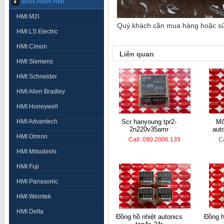
MÀN HÌNH HMI
HMI M2I
Quý khách cần mua hàng hoặc sửa 
HMI LS Electric
HMI Cimon
Liên quan
HMI Siemens
HMI Schneider
HMI Allen Bradley
HMI Honeywell
HMI Advantech
scr hanyoung tpr2-
mô đun nhiệt độ
2n220v35amr
aut
HMI Omron
Call: 090.2006.139
C
HMI Mitsubishi
HMI Fuji
HMI Panasonic
HMI Weintek
HMI Delta
đồng hồ nhiệt autonics
đồng hồ nhiệt hanyoung