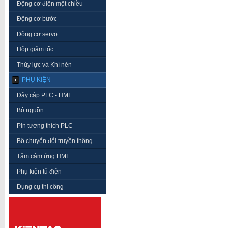
Động cơ điện một chiều
Động cơ bước
Động cơ servo
Hộp giảm tốc
Thủy lực và Khí nén
PHỤ KIỆN
Dây cáp PLC - HMI
Bộ nguồn
Pin tương thích PLC
Bộ chuyển đổi truyền thông
Tấm cảm ứng HMI
Phụ kiện tủ điện
Dụng cụ thi công