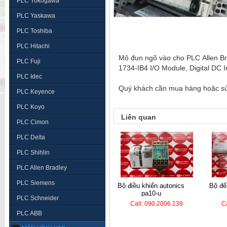
PLC Yokogawa
PLC Yaskawa
PLC Toshiba
PLC Hitachi
Mô đun ngõ vào cho PLC Allen B
PLC Fuji
1734-IB4 I/O Module, Digital DC 
PLC Idec
Quý khách cần mua hàng hoặc sửa 
PLC Keyence
PLC Koyo
Liên quan
PLC Cimon
PLC Delta
PLC Shihlin
PLC Allen Bradley
PLC Siemens
bộ điều khiển autonics
bộ đếm hanyoung lc7-
pa10-u
PLC Schneider
Call: 090.2006.139
C
PLC ABB