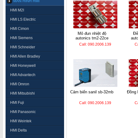
MÀN HÌNH HMI
HMI M2I
HMI LS Electric
HMI Cimon
mô đun nhiệt độ
điều khiển nhiệt
HMI Siemens
autonics tm2-22ce
aut
Call: 090.2006.139
C
HMI Schneider
HMI Allen Bradley
HMI Honeywell
HMI Advantech
HMI Omron
cảm biến sanil sb-32mb
đồng hồ nhiệt autonics
HMI Mitsubishi
HMI Fuji
Call: 090.2006.139
C
HMI Panasonic
HMI Weintek
HMI Delta