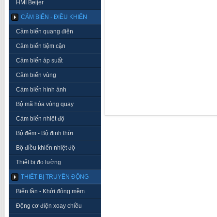
HMI Beijer
CẢM BIẾN - ĐIỀU KHIỂN
Cảm biến quang điện
Cảm biến tiệm cận
Cảm biến áp suất
Cảm biến vùng
Cảm biến hình ảnh
Bộ mã hóa vòng quay
Cảm biến nhiệt độ
Bộ đếm - Bộ định thời
Bộ điều khiển nhiệt độ
Thiết bị đo lường
THIẾT BỊ TRUYỀN ĐỘNG
Biến tần - Khởi động mềm
Động cơ điện xoay chiều