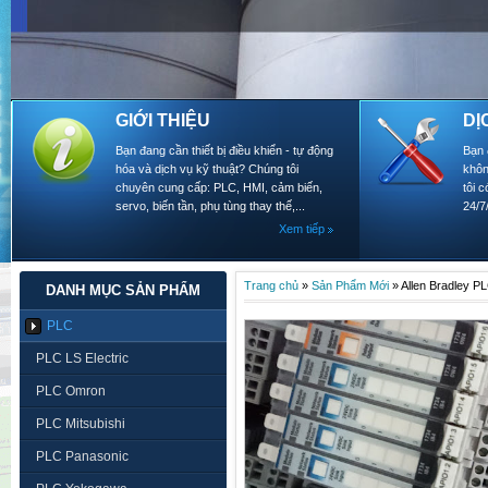
GIỚI THIỆU
DỊ
Bạn đang cần thiết bị điều khiển - tự động
Bạn 
hóa và dịch vụ kỹ thuật? Chúng tôi
khôn
chuyên cung cấp: PLC, HMI, cảm biến,
tôi 
servo, biến tần, phụ tùng thay thế,...
24/7
Xem tiếp
Trang chủ
»
Sản Phẩm Mới
»
Allen Bradley P
DANH MỤC SẢN PHẨM
PLC
PLC LS Electric
PLC Omron
PLC Mitsubishi
PLC Panasonic