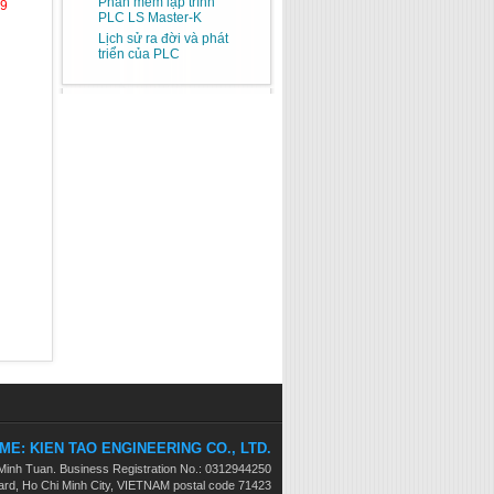
Phần mềm lập trình
39
PLC LS Master-K
Lịch sử ra đời và phát
triển của PLC
E: KIEN TAO ENGINEERING CO., LTD.
 Minh Tuan. Business Registration No.: 0312944250
d, Ho Chi Minh City, VIETNAM postal code 71423