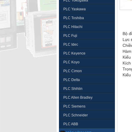
PLC Yokogawa
PLC Yaskawa
PLC Toshiba
PLC Hitachi
Bộ đ
PLC Fuji
Lực 
PLC Idec
Chiề
Hàm
PLC Keyence
Kiểu
PLC Koyo
Kích
Trọn
PLC Cimon
Kiểu
PLC Delta
PLC Shihlin
PLC Allen Bradley
PLC Siemens
PLC Schneider
PLC ABB