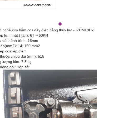
ồ nghề kìm bấm cos dây điện bằng thủy lực - IZUMI 9H-1
ép lớn nhất ( tấn): 6T ~ 60KN
u dài hành trình: 15mm
 ép(mm2): 14~150 mm2
 ép cos: ép điểm
 thước chiều dài (mm): 515
g lượng kìm: 7.5 kg
 đóng gói: Hộp sắt