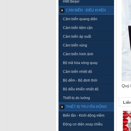
HMI Beijer
CẢM BIẾN - ĐIỀU KHIỂN
Cảm biến quang điện
Cảm biến tiệm cận
Cảm biến áp suất
Cảm biến vùng
Cảm biến hình ảnh
Bộ mã hóa vòng quay
Cảm biến nhiệt độ
Bộ đếm - Bộ định thời
Quý 
Bộ điều khiển nhiệt độ
Thiết bị đo lường
Liê
THIẾT BỊ TRUYỀN ĐỘNG
Biến tần - Khởi động mềm
Động cơ điện xoay chiều