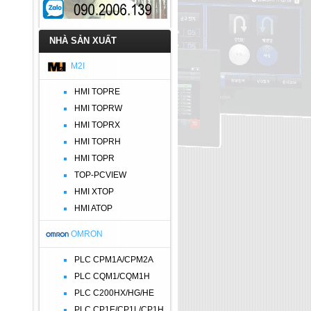
NHÀ SẢN XUẤT
M2I
HMI TOPRE
HMI TOPRW
HMI TOPRX
HMI TOPRH
HMI TOPR
TOP-PCVIEW
HMI XTOP
HMI ATOP
OMRON
PLC CPM1A/CPM2A
PLC CQM1/CQM1H
PLC C200HX/HG/HE
PLC CP1E/CP1L/CP1H