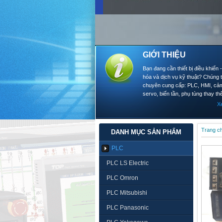
GIỚI THIỆU
Bạn đang cần thiết bị điều khiển 
hóa và dịch vụ kỹ thuật? Chúng t
chuyên cung cấp: PLC, HMI, cảm
servo, biến tần, phụ tùng thay thế
X
Trang c
DANH MỤC SẢN PHẨM
PLC
PLC LS Electric
PLC Omron
PLC Mitsubishi
PLC Panasonic