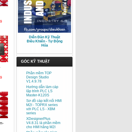
39
Diễn Đàn Kỹ Thuật
Điều Khiển - Tự Động
Hóa
GÓC KỸ THUẬT
Phần mềm TOP
Design Studio
39
V1.4.9.78
Hướng dẫn làm cáp
lập trình PLC LS
Master-K120S
Sơ đồ cáp kết nối HMI
M2I - TOPRX series
với PLC LS - XBM
series
XDesignerPlus
V4.8.31 là phần mềm
cho HMI hãng M2I