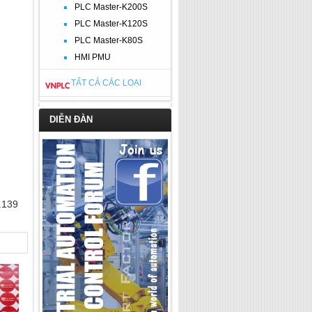
PLC Master-K200S
PLC Master-K120S
PLC Master-K80S
HMI PMU
TẤT CẢ CÁC LOẠI
DIỄN ĐÀN
.139