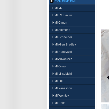
MÀN HÌNH HMI
HMI M2I
HMI LS Electric
HMI Cimon
HMI Siemens
HMI Schneider
HMI Allen Bradley
HMI Honeywell
HMI Advantech
HMI Omron
HMI Mitsubishi
HMI Fuji
HMI Panasonic
HMI Weintek
HMI Delta