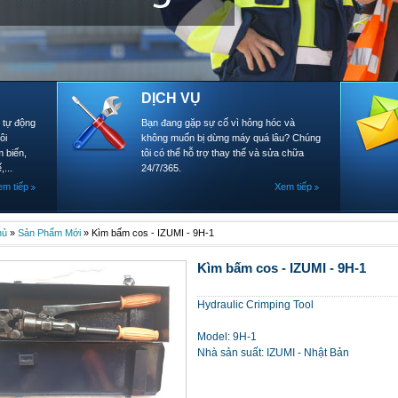
DỊCH VỤ
- tự động
Bạn đang gặp sự cố vì hỏng hóc và
ôi
không muốn bị dừng máy quá lâu? Chúng
 biến,
tôi có thể hỗ trợ thay thế và sửa chữa
,...
24/7/365.
em tiếp
Xem tiếp
hủ
»
Sản Phẩm Mới
»
Kìm bấm cos - IZUMI - 9H-1
Kìm bấm cos - IZUMI - 9H-1
Hydraulic Crimping Tool
Model: 9H-1
Nhà sản suất: IZUMI - Nhật Bản