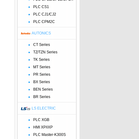
PLC CS1
PLC CJ1/CJ2
PLC CPM2C
AUTONICS
CT Series
TZ/TZN Series
TK Series
MT Series
PR Series
BX Series
BEN Series
BR Series
LS ELECTRIC
PLC XGB
HMI XP/iXP
PLC Master-K300S