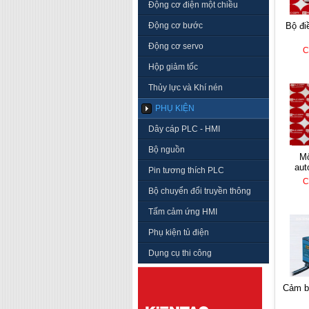
Động cơ điện một chiều
Động cơ bước
bộ điều khiển autonics
Động cơ servo
C
Hộp giảm tốc
Thủy lực và Khí nén
PHỤ KIỆN
Dây cáp PLC - HMI
Bộ nguồn
mô đun nhiệt độ
aut
Pin tương thích PLC
C
Bộ chuyển đổi truyền thông
Tấm cảm ứng HMI
Phụ kiện tủ điện
Dụng cụ thi công
cảm 