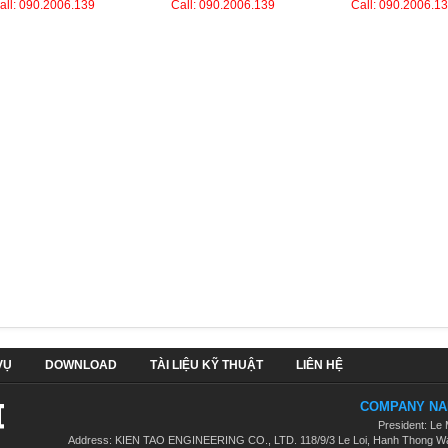
all: 090.2006.139
Call: 090.2006.139
Call: 090.2006.1
VỤ
DOWNLOAD
TÀI LIỆU KỸ THUẬT
LIÊN HỆ
COMPANY NAM
President: Le
Address: KIEN TAO ENGINEERING CO., LTD. 118/9/3 Le Loi, Hanh Thong War