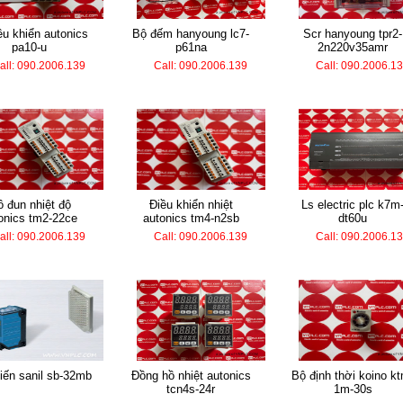
bộ đếm hanyoung lc7-
scr hanyoung tpr2-
pa10-u
p61na
2n220v35amr
all: 090.2006.139
Call: 090.2006.139
Call: 090.2006.1
điều khiển nhiệt
ls electric plc k7m-
onics tm2-22ce
autonics tm4-n2sb
dt60u
all: 090.2006.139
Call: 090.2006.139
Call: 090.2006.1
biến sanil sb-32mb
đồng hồ nhiệt autonics
bộ định thời koino ktm-
tcn4s-24r
1m-30s