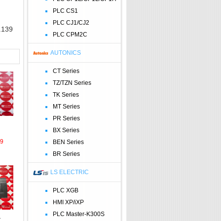
PLC CS1
PLC CJ1/CJ2
.139
PLC CPM2C
AUTONICS
CT Series
TZ/TZN Series
TK Series
MT Series
PR Series
BX Series
39
BEN Series
BR Series
LS ELECTRIC
PLC XGB
HMI XP/iXP
PLC Master-K300S