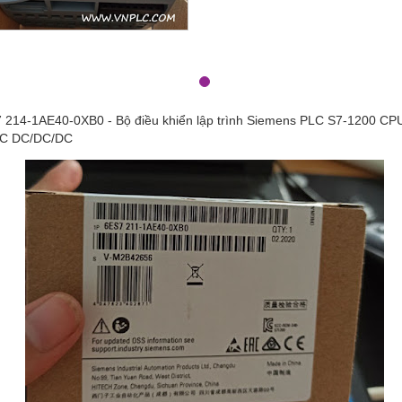
 214-1AE40-0XB0 - Bộ điều khiển lập trình Siemens PLC S7-1200 CP
1C DC/DC/DC