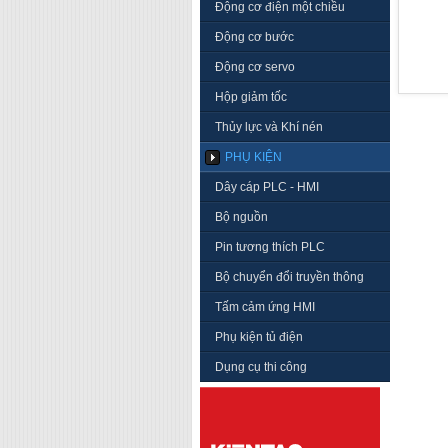
Động cơ điện một chiều
Động cơ bước
Động cơ servo
Hộp giảm tốc
Thủy lực và Khí nén
PHỤ KIỆN
Dây cáp PLC - HMI
Bộ nguồn
Pin tương thích PLC
Bộ chuyển đổi truyền thông
Tấm cảm ứng HMI
Phụ kiện tủ điện
Dụng cụ thi công