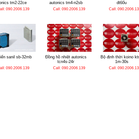
onics tm2-22ce
autonics tm4-n2sb
dt60u
all: 090.2006.139
Call: 090.2006.139
Call: 090.2006.1
biến sanil sb-32mb
đồng hồ nhiệt autonics
bộ định thời koino ktm-
tcn4s-24r
1m-30s
all: 090.2006.139
Call: 090.2006.139
Call: 090.2006.1