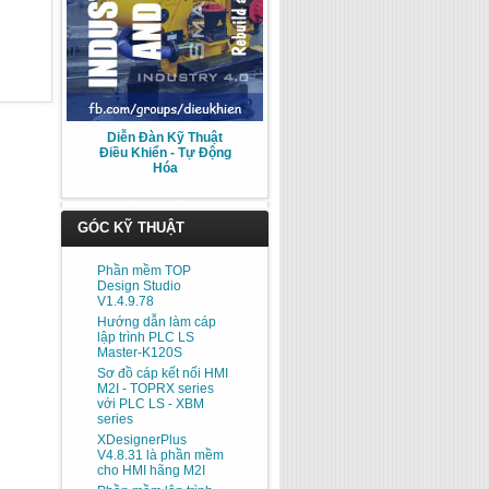
Diễn Đàn Kỹ Thuật
Điều Khiển - Tự Động
Hóa
GÓC KỸ THUẬT
Phần mềm TOP
Design Studio
V1.4.9.78
Hướng dẫn làm cáp
lập trình PLC LS
Master-K120S
Sơ đồ cáp kết nối HMI
M2I - TOPRX series
với PLC LS - XBM
series
XDesignerPlus
V4.8.31 là phần mềm
cho HMI hãng M2I