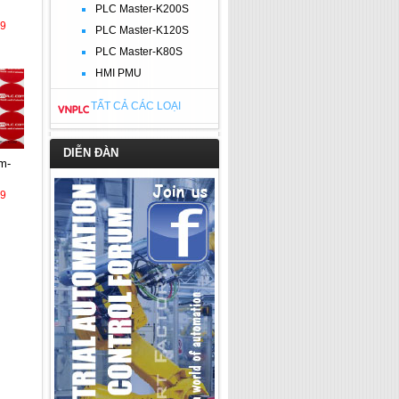
PLC Master-K200S
39
PLC Master-K120S
PLC Master-K80S
HMI PMU
TẤT CẢ CÁC LOẠI
DIỄN ĐÀN
39