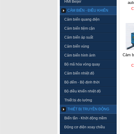
HMI Beijer
aut
C
CẢM BIẾN - ĐIỀU KHIỂN
Cảm biến quang điện
Cảm biến tiệm cận
Cảm biến áp suất
Cảm biến vùng
cảm 
Cảm biến hình ảnh
Bộ mã hóa vòng quay
C
Cảm biến nhiệt độ
Bộ đếm - Bộ định thời
Bộ điều khiển nhiệt độ
Thiết bị đo lường
THIẾT BỊ TRUYỀN ĐỘNG
Biến tần - Khởi động mềm
Động cơ điện xoay chiều