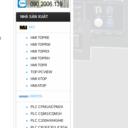
NHÀ SẢN XUẤT
M2I
HMI TOPRE
U
HMI TOPRW
HMI TOPRX
HMI TOPRH
HMI TOPR
TOP-PCVIEW
HMI XTOP
HMI ATOP
OMRON
PLC CPM1A/CPM2A
PLC CQM1/CQM1H
PLC C200HX/HG/HE
PLC CP1E/CP1L/CP1H