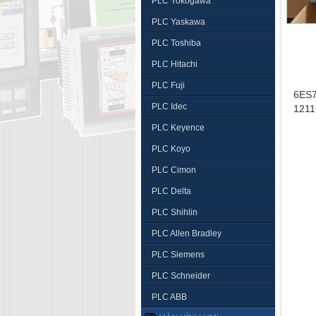
PLC Yokogawa
PLC Yaskawa
PLC Toshiba
PLC Hitachi
PLC Fuji
6ES7
PLC Idec
121
PLC Keyence
PLC Koyo
PLC Cimon
PLC Delta
PLC Shihlin
PLC Allen Bradley
PLC Siemens
PLC Schneider
PLC ABB