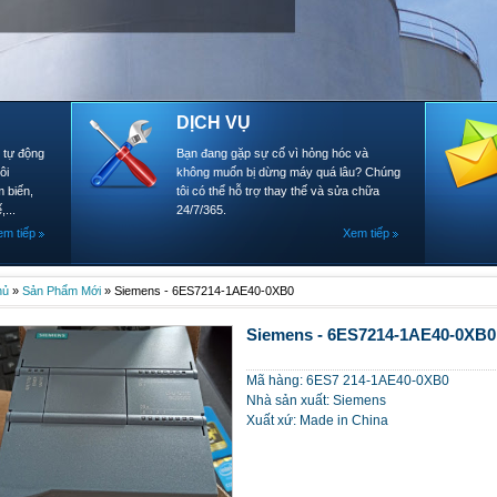
DỊCH VỤ
- tự động
Bạn đang gặp sự cố vì hỏng hóc và
ôi
không muốn bị dừng máy quá lâu? Chúng
 biến,
tôi có thể hỗ trợ thay thế và sửa chữa
,...
24/7/365.
em tiếp
Xem tiếp
hủ
»
Sản Phẩm Mới
»
Siemens - 6ES7214-1AE40-0XB0
Siemens - 6ES7214-1AE40-0XB0
Mã hàng: 6ES7 214-1AE40-0XB0
Nhà sản xuất: Siemens
Xuất xứ: Made in China