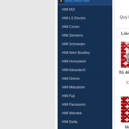
MÀN HÌNH HMI
HMI M2I
Quý 
HMI LS Electric
HMI Cimon
Liê
HMI Siemens
HMI Schneider
HMI Allen Bradley
HMI Honeywell
HMI Advantech
bộ điều khiển autonics
HMI Omron
C
HMI Mitsubishi
HMI Fuji
HMI Panasonic
HMI Weintek
HMI Delta
mô đun nhiệt độ