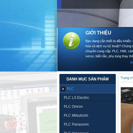
GIỚI THIỆU
Bạn đang cần thiết bị điều khiển 
hóa và dịch vụ kỹ thuật? Chúng t
chuyên cung cấp: PLC, HMI, cảm
servo, biến tần, phụ tùng thay thế
X
Trang c
DANH MỤC SẢN PHẨM
PLC
PLC LS Electric
PLC Omron
PLC Mitsubishi
PLC Panasonic