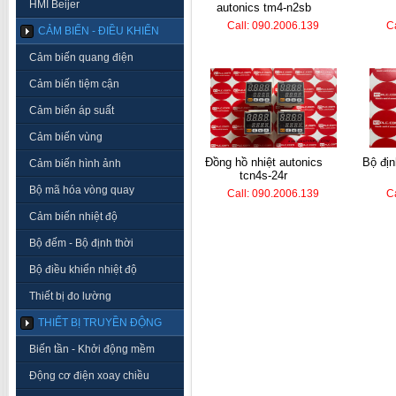
HMI Beijer
autonics tm4-n2sb
Call: 090.2006.139
C
CẢM BIẾN - ĐIỀU KHIỂN
Cảm biến quang điện
Cảm biến tiệm cận
Cảm biến áp suất
Cảm biến vùng
đồng hồ nhiệt autonics
bộ định thời koino ktm-
Cảm biến hình ảnh
tcn4s-24r
Bộ mã hóa vòng quay
Call: 090.2006.139
C
Cảm biến nhiệt độ
Bộ đếm - Bộ định thời
Bộ điều khiển nhiệt độ
Thiết bị đo lường
THIẾT BỊ TRUYỀN ĐỘNG
Biến tần - Khởi động mềm
Động cơ điện xoay chiều