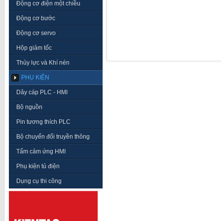
Động cơ điện một chiều
Động cơ bước
Động cơ servo
Hộp giảm tốc
Thủy lực và Khí nén
PHỤ KIỆN
Dây cáp PLC - HMI
Bộ nguồn
Pin tương thích PLC
Bộ chuyển đổi truyền thông
Tấm cảm ứng HMI
Phụ kiện tủ điện
Dụng cụ thi công