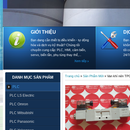
GIỚI THIỆU
DỊ
Bạn đang cần thiết bị điều khiển - tự động
Bạn 
hóa và dịch vụ kỹ thuật? Chúng tôi
khôn
chuyên cung cấp: PLC, HMI, cảm biến,
tôi 
servo, biến tần, phụ tùng thay thế,...
24/7
Xem tiếp
Trang chủ
»
Sản Phẩm Mới
»
Van khí nén TP
DANH MỤC SẢN PHẨM
PLC
PLC LS Electric
PLC Omron
PLC Mitsubishi
PLC Panasonic