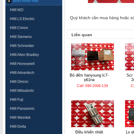
MÀN HÌNH HMI
HMI M2I
Quý khách cần mua hàng hoặc sửa 
HMI LS Electric
HMI Cimon
Liên quan
HMI Siemens
HMI Schneider
HMI Allen Bradley
HMI Honeywell
HMI Advantech
bộ đếm hanyoung lc7-
scr hanyoung tpr2-
p61na
2
HMI Omron
Call: 090.2006.139
C
HMI Mitsubishi
HMI Fuji
HMI Panasonic
HMI Weintek
HMI Delta
điều khiển nhiệt
ls electric plc k7m-