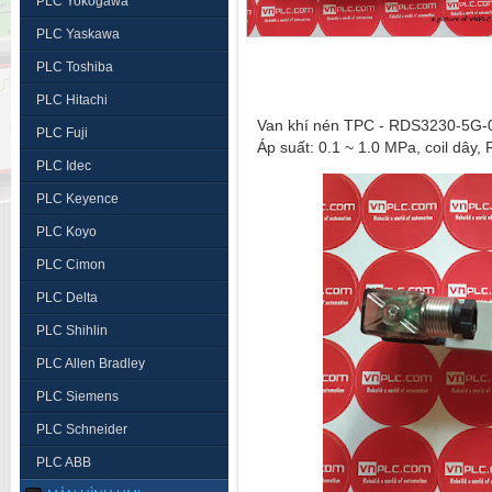
PLC Yokogawa
PLC Yaskawa
PLC Toshiba
PLC Hitachi
Van khí nén TPC - RDS3230-5G
PLC Fuji
Áp suất: 0.1 ~ 1.0 MPa, coil dây,
PLC Idec
PLC Keyence
PLC Koyo
PLC Cimon
PLC Delta
PLC Shihlin
PLC Allen Bradley
PLC Siemens
PLC Schneider
PLC ABB