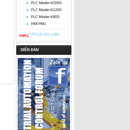
PLC Master-K200S
PLC Master-K120S
PLC Master-K80S
HMI PMU
TẤT CẢ CÁC LOẠI
DIỄN ĐÀN