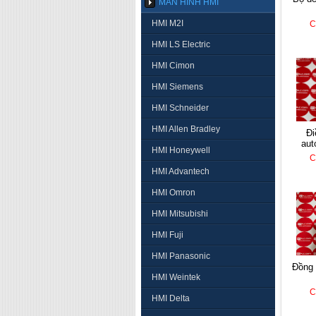
MÀN HÌNH HMI
HMI M2I
C
HMI LS Electric
HMI Cimon
HMI Siemens
HMI Schneider
HMI Allen Bradley
điều khiển nhiệt
aut
HMI Honeywell
C
HMI Advantech
HMI Omron
HMI Mitsubishi
HMI Fuji
HMI Panasonic
đồng hồ nhiệt autonics
HMI Weintek
C
HMI Delta