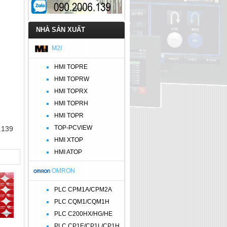
NHÀ SẢN XUẤT
M2I
HMI TOPRE
HMI TOPRW
HMI TOPRX
HMI TOPRH
HMI TOPR
TOP-PCVIEW
.139
HMI XTOP
HMI ATOP
OMRON
PLC CPM1A/CPM2A
PLC CQM1/CQM1H
PLC C200HX/HG/HE
PLC CP1E/CP1L/CP1H