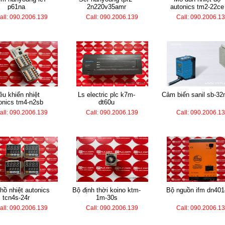
p61na
2n220v35amr
autonics tm2-22ce
all: 090.2006.139
Call: 090.2006.139
Call: 090.2006.1
ls electric plc k7m-
cảm biến sanil sb-3
onics tm4-n2sb
dt60u
all: 090.2006.139
Call: 090.2006.139
Call: 090.2006.1
bộ định thời koino ktm-
bộ nguồn ifm dn401
tcn4s-24r
1m-30s
all: 090.2006.139
Call: 090.2006.139
Call: 090.2006.1