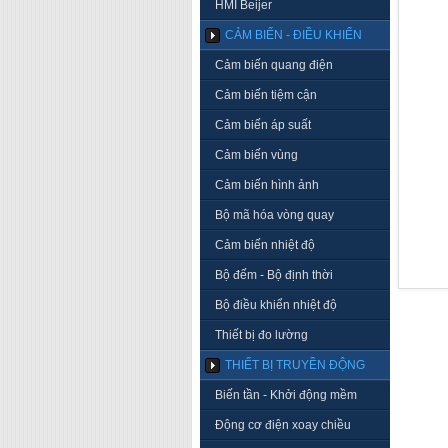
HMI Beijer
CẢM BIẾN - ĐIỀU KHIỂN
Cảm biến quang điện
Cảm biến tiệm cận
Cảm biến áp suất
Cảm biến vùng
Cảm biến hình ảnh
Bộ mã hóa vòng quay
Cảm biến nhiệt độ
Bộ đếm - Bộ định thời
Bộ điều khiển nhiệt độ
Thiết bị đo lường
THIẾT BỊ TRUYỀN ĐỘNG
Biến tần - Khởi động mềm
Động cơ điện xoay chiều