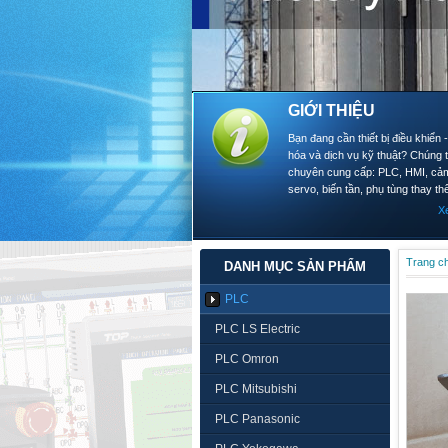
GIỚI THIỆU
Bạn đang cần thiết bị điều khiển 
hóa và dịch vụ kỹ thuật? Chúng t
chuyên cung cấp: PLC, HMI, cảm
servo, biến tần, phụ tùng thay thế
X
Trang c
DANH MỤC SẢN PHẨM
PLC
PLC LS Electric
PLC Omron
PLC Mitsubishi
PLC Panasonic