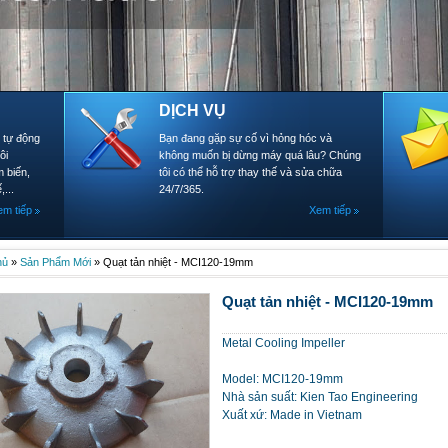
DỊCH VỤ
- tự động
Bạn đang gặp sự cố vì hỏng hóc và
ôi
không muốn bị dừng máy quá lâu? Chúng
 biến,
tôi có thể hỗ trợ thay thế và sửa chữa
,...
24/7/365.
em tiếp
Xem tiếp
hủ
»
Sản Phẩm Mới
»
Quạt tản nhiệt - MCI120-19mm
Quạt tản nhiệt - MCI120-19mm
Metal Cooling Impeller
Model: MCI120-19mm
Nhà sản suất: Kien Tao Engineering
Xuất xứ: Made in Vietnam