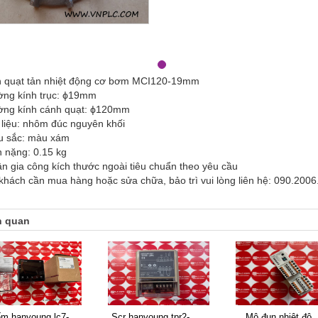
 quạt tản nhiệt động cơ bơm MCI120-19mm
ờng kính trục: ϕ19mm
ờng kính cánh quạt: ϕ120mm
t liệu: nhôm đúc nguyên khối
u sắc: màu xám
n nặng: 0.15 kg
ận gia công kích thước ngoài tiêu chuẩn theo yêu cầu
khách cần mua hàng hoặc sửa chữa, bảo trì vui lòng liên hệ: 090.2006
n quan
scr hanyoung tpr2-
mô đun nhiệt độ