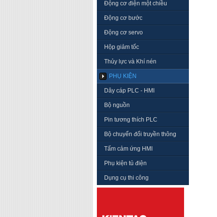
Động cơ điện một chiều
Động cơ bước
Động cơ servo
Hộp giảm tốc
Thủy lực và Khí nén
PHỤ KIỆN
Dây cáp PLC - HMI
Bộ nguồn
Pin tương thích PLC
Bộ chuyển đổi truyền thông
Tấm cảm ứng HMI
Phụ kiện tủ điện
Dụng cụ thi công