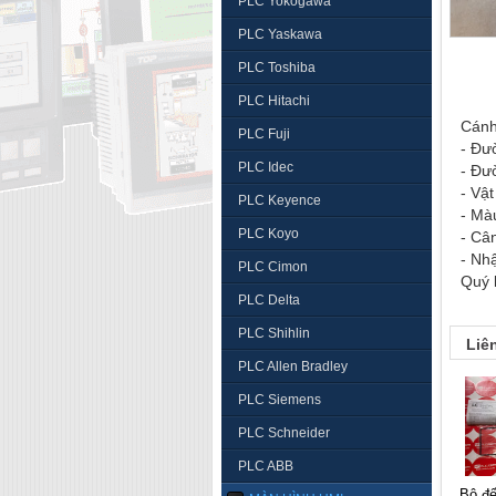
PLC Yokogawa
PLC Yaskawa
PLC Toshiba
PLC Hitachi
Cánh
PLC Fuji
- Đư
PLC Idec
- Đư
- Vậ
PLC Keyence
- Mà
PLC Koyo
- Câ
- Nh
PLC Cimon
Quý 
PLC Delta
PLC Shihlin
Liê
PLC Allen Bradley
PLC Siemens
PLC Schneider
PLC ABB
bộ đếm hanyoung lc7-