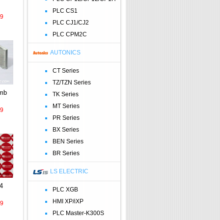
PLC CS1
39
PLC CJ1/CJ2
PLC CPM2C
AUTONICS
CT Series
TZ/TZN Series
2mb
TK Series
MT Series
39
PR Series
BX Series
BEN Series
BR Series
LS ELECTRIC
4
PLC XGB
HMI XP/iXP
39
PLC Master-K300S