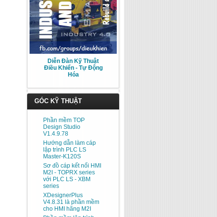
Diễn Đàn Kỹ Thuật
Điều Khiển - Tự Động
Hóa
GÓC KỸ THUẬT
Phần mềm TOP
Design Studio
V1.4.9.78
Hướng dẫn làm cáp
lập trình PLC LS
Master-K120S
Sơ đồ cáp kết nối HMI
M2I - TOPRX series
với PLC LS - XBM
series
XDesignerPlus
V4.8.31 là phần mềm
cho HMI hãng M2I