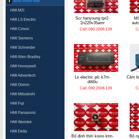
MÀN HÌNH HMI
HMI M2I
scr hanyoung tpr2-
mô đun nhiệt độ
HMI LS Electric
2n220v35amr
aut
HMI Cimon
Call: 090.2006.139
C
HMI Siemens
HMI Schneider
HMI Allen Bradley
HMI Honeywell
HMI Advantech
ls electric plc k7m-
cảm b
dt60u
HMI Omron
Call: 090.2006.139
C
HMI Mitsubishi
HMI Fuji
HMI Panasonic
HMI Weintek
HMI Delta
bộ định thời koino ktm-
bộ 