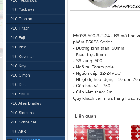
PLC Yokogawa
PLC Yaskawa
PLC Toshiba
PLC Hitachi
E50S8-500-3-T-24 - Bộ mã hóa vò
PLC Fuji
phẩm E50S8 Series
PLC Idec
- Đường kính thân: 50mm.
- Kiểu: trục 8mm.
PLC Keyence
- Số xung: 500.
PLC Koyo
- Ngõ ra: Totem pole.
- Nguồn cấp: 12-24VDC
PLC Cimon
- Nhiệt độ hoạt động: -10 đến 70
PLC Delta
- Cấp bảo vệ: IP50
- Cáp kèm theo: 2m.
PLC Shihlin
Quý khách cần mua hàng hoặc sửa 
PLC Allen Bradley
PLC Siemens
Liên quan
PLC Schneider
PLC ABB