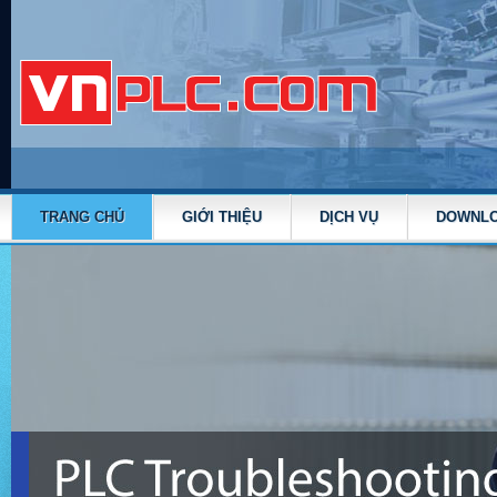
TRANG CHỦ
GIỚI THIỆU
DỊCH VỤ
DOWNL