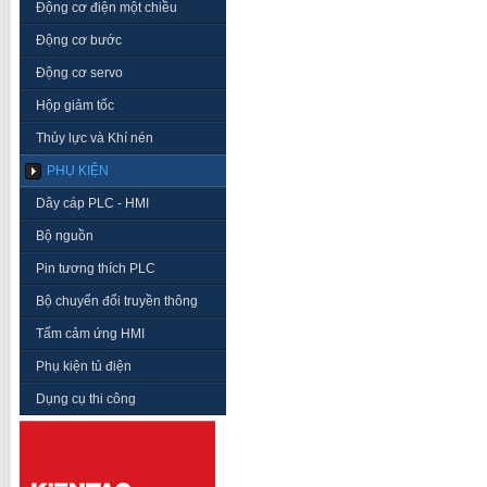
Động cơ điện một chiều
Động cơ bước
Động cơ servo
Hộp giảm tốc
Thủy lực và Khí nén
PHỤ KIỆN
Dây cáp PLC - HMI
Bộ nguồn
Pin tương thích PLC
Bộ chuyển đổi truyền thông
Tấm cảm ứng HMI
Phụ kiện tủ điện
Dụng cụ thi công