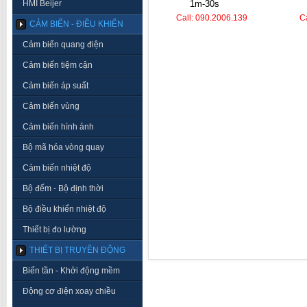
HMI Beijer
1m-30s
Call: 090.2006.139
C
CẢM BIẾN - ĐIỀU KHIỂN
Cảm biến quang điện
Cảm biến tiệm cận
Cảm biến áp suất
Cảm biến vùng
Cảm biến hình ảnh
Bộ mã hóa vòng quay
Cảm biến nhiệt độ
Bộ đếm - Bộ định thời
Bộ điều khiển nhiệt độ
Thiết bị đo lường
THIẾT BỊ TRUYỀN ĐỘNG
Biến tần - Khởi động mềm
Động cơ điện xoay chiều