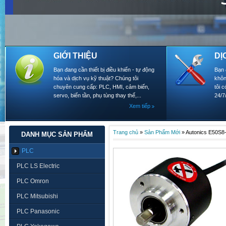
GIỚI THIỆU
DỊ
Bạn đang cần thiết bị điều khiển - tự động
Bạn 
hóa và dịch vụ kỹ thuật? Chúng tôi
khôn
chuyên cung cấp: PLC, HMI, cảm biến,
tôi 
servo, biến tần, phụ tùng thay thế,...
24/7
Xem tiếp
Trang chủ
»
Sản Phẩm Mới
»
Autonics E50S8
DANH MỤC SẢN PHẨM
PLC
PLC LS Electric
PLC Omron
PLC Mitsubishi
PLC Panasonic