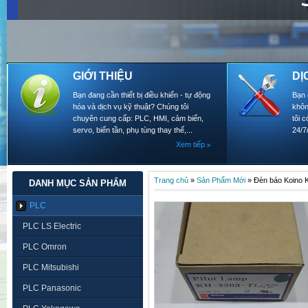
GIỚI THIỆU
DỊ
Bạn đang cần thiết bị điều khiển - tự động
Bạn 
hóa và dịch vụ kỹ thuật? Chúng tôi
khôn
chuyên cung cấp: PLC, HMI, cảm biến,
tôi 
servo, biến tần, phụ tùng thay thế,...
24/7
Xem tiếp
Trang chủ
»
Sản Phẩm Mới
»
Đèn báo Koino
DANH MỤC SẢN PHẨM
PLC
PLC LS Electric
PLC Omron
PLC Mitsubishi
PLC Panasonic