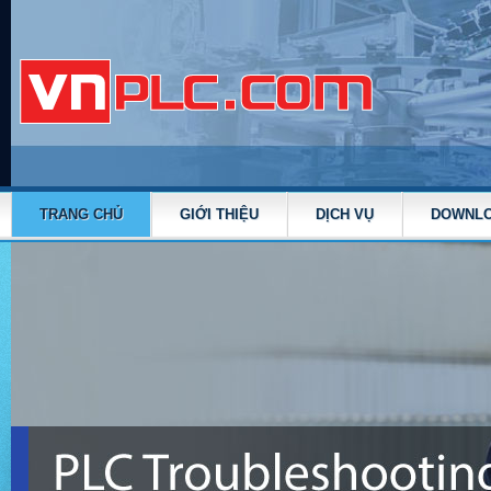
TRANG CHỦ
GIỚI THIỆU
DỊCH VỤ
DOWNL