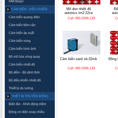
HMI Beijer
mô đun nhiệt độ
điều khiển nhiệt
CẢM BIẾN - ĐIỀU KHIỂN
autonics tm2-22ce
aut
Cảm biến quang điện
Call: 090.2006.139
C
Cảm biến tiệm cận
Cảm biến áp suất
Cảm biến vùng
Cảm biến hình ảnh
Bộ mã hóa vòng quay
cảm biến sanil sb-32mb
đồng hồ nhiệt autonics
Cảm biến nhiệt độ
Call: 090.2006.139
C
Bộ đếm - Bộ định thời
Bộ điều khiển nhiệt độ
Thiết bị đo lường
THIẾT BỊ TRUYỀN ĐỘNG
Biến tần - Khởi động mềm
Động cơ điện xoay chiều