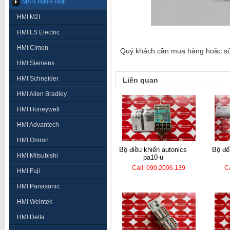
MÀN HÌNH HMI
HMI M2I
HMI LS Electric
HMI Cimon
Quý khách cần mua hàng hoặc sửa 
HMI Siemens
HMI Schneider
Liên quan
HMI Allen Bradley
HMI Honeywell
HMI Advantech
HMI Omron
bộ điều khiển autonics
bộ đếm hanyoung lc7-
HMI Mitsubishi
pa10-u
Call: 090.2006.139
C
HMI Fuji
HMI Panasonic
HMI Weintek
HMI Delta