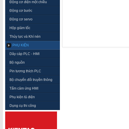
Động cơ điện một chiều
Động cơ bước
Động cơ servo
Hộp giảm tốc
Thủy lực và Khí nén
PHỤ KIỆN
Dây cáp PLC - HMI
Bộ nguồn
Pin tương thích PLC
Bộ chuyển đổi truyền thông
Tấm cảm ứng HMI
Phụ kiện tủ điện
Dụng cụ thi công