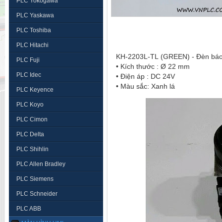
PLC Yokogawa
PLC Yaskawa
PLC Toshiba
PLC Hitachi
PLC Fuji
• Kích thước : Ø 22 mm
PLC Idec
• Điện áp : DC 24V
• Màu sắc: Xanh lá
PLC Keyence
PLC Koyo
PLC Cimon
PLC Delta
PLC Shihlin
PLC Allen Bradley
PLC Siemens
PLC Schneider
PLC ABB