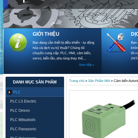
GIỚI THIỆU
DỊ
Bạn đang cần thiết bị điều khiển - tự động
Bạn 
hóa và dịch vụ kỹ thuật? Chúng tôi
khôn
chuyên cung cấp: PLC, HMI, cảm biến,
tôi 
servo, biến tần, phụ tùng thay thế,...
24/7
Xem tiếp
Trang chủ
»
Sản Phẩm Mới
»
Cảm biến Auto
DANH MỤC SẢN PHẨM
PLC
PLC LS Electric
PLC Omron
PLC Mitsubishi
PLC Panasonic