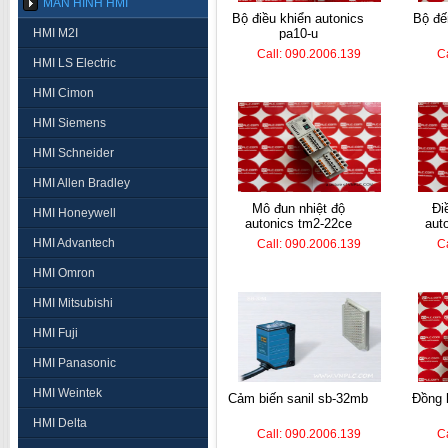
MÀN HÌNH HMI
bộ điều khiển autonics
bộ đếm hanyoung lc7-
HMI M2I
pa10-u
Call: 090.2006.139
C
HMI LS Electric
HMI Cimon
HMI Siemens
HMI Schneider
HMI Allen Bradley
mô đun nhiệt độ
điều khiển nhiệt
HMI Honeywell
autonics tm2-22ce
aut
HMI Advantech
Call: 090.2006.139
C
HMI Omron
HMI Mitsubishi
HMI Fuji
HMI Panasonic
HMI Weintek
cảm biến sanil sb-32mb
đồng hồ nhiệt autonics
HMI Delta
Call: 090.2006.139
C