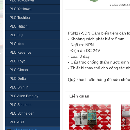
PLC Yokogawa
PLC Yaskawa
PLC Toshiba
PLC Hitachi
PSN17-5DN Cảm biến tiệm cận lo
PLC Fuji
- Khoảng cách phát hiện: 5mm
PLC Idec
- Ngõ ra: NPN
- Điện áp DC 24V
PLC Keyence
- Loại 3 dây
PLC Koyo
- Cấu trúc chống thấm nước định
- Thiết bị thay thế cho công tắc 
PLC Cimon
PLC Delta
Quý khách cần hàng để sửa chữa, 
PLC Shihlin
Liên quan
PLC Allen Bradley
PLC Siemens
PLC Schneider
PLC ABB