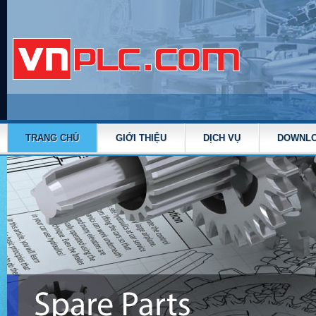
TRANG CHỦ
GIỚI THIỆU
DỊCH VỤ
DOWNL