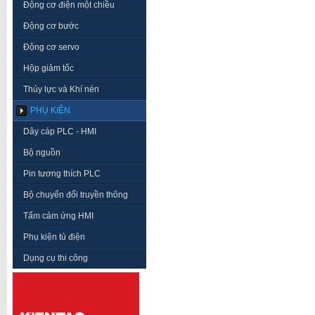
Động cơ điện một chiều
Động cơ bước
Động cơ servo
Hộp giảm tốc
Thủy lực và Khí nén
PHỤ KIỆN
Dây cáp PLC - HMI
Bộ nguồn
Pin tương thích PLC
Bộ chuyển đổi truyền thông
Tấm cảm ứng HMI
Phụ kiện tủ điện
Dụng cụ thi công