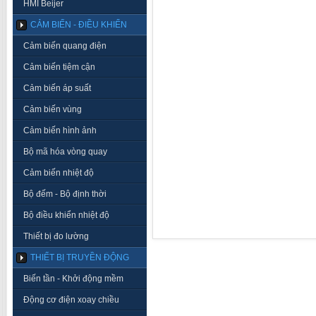
HMI Beijer
CẢM BIẾN - ĐIỀU KHIỂN
Cảm biến quang điện
Cảm biến tiệm cận
Cảm biến áp suất
Cảm biến vùng
Cảm biến hình ảnh
Bộ mã hóa vòng quay
Cảm biến nhiệt độ
Bộ đếm - Bộ định thời
Bộ điều khiển nhiệt độ
Thiết bị đo lường
THIẾT BỊ TRUYỀN ĐỘNG
Biến tần - Khởi động mềm
Động cơ điện xoay chiều