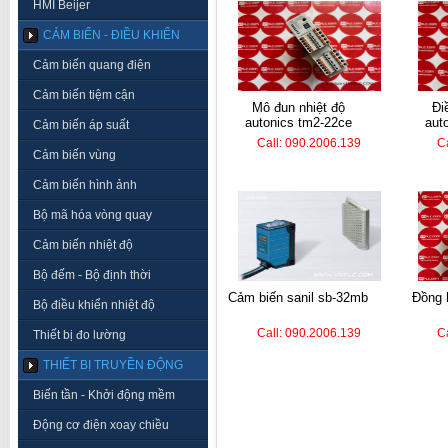
HMI Beijer
CẢM BIẾN - ĐIỀU KHIỂN
Cảm biến quang điện
Cảm biến tiệm cận
mô đun nhiệt độ
điều khiển nhiệt
autonics tm2-22ce
aut
Cảm biến áp suất
Call: 090.2006.139
C
Cảm biến vùng
Cảm biến hình ảnh
Bộ mã hóa vòng quay
Cảm biến nhiệt độ
Bộ đếm - Bộ định thời
cảm biến sanil sb-32mb
đồng hồ nhiệt autonics
Bộ điều khiển nhiệt độ
Call: 090.2006.139
C
Thiết bị đo lường
THIẾT BỊ TRUYỀN ĐỘNG
Biến tần - Khởi động mềm
Động cơ điện xoay chiều