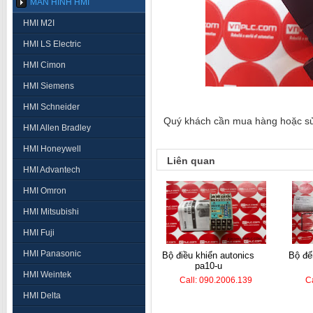
MÀN HÌNH HMI
HMI M2I
HMI LS Electric
HMI Cimon
HMI Siemens
HMI Schneider
Quý khách cần mua hàng hoặc sửa 
HMI Allen Bradley
HMI Honeywell
Liên quan
HMI Advantech
HMI Omron
HMI Mitsubishi
HMI Fuji
HMI Panasonic
bộ điều khiển autonics
bộ đếm hanyoung lc7-
pa10-u
HMI Weintek
Call: 090.2006.139
C
HMI Delta