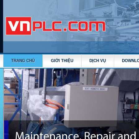
TRANG CHỦ
GIỚI THIỆU
DỊCH VỤ
DOWNL