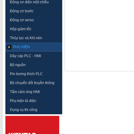
Động cơ điện một chiều
Động cơ bước
Động cơ servo
Hộp giảm tốc
Thủy lực và Khí nén
PHỤ KIỆN
Dây cáp PLC - HMI
Bộ nguồn
Pin tương thích PLC
Bộ chuyển đổi truyền thông
Tấm cảm ứng HMI
Phụ kiện tủ điện
Dụng cụ thi công