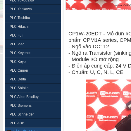
PLC Yokogawa
PLC Yaskawa
PLC Toshiba
PLC Hitachi
CP1W-20EDT - Mô đun I/
PLC Fuji
phẩm CPM1A series, CPM
PLC Idec
- Ngõ vào DC: 12
- Ngõ ra Transistor (sinkin
PLC Keyence
- Module I/O mở rộng
PLC Koyo
- Điện áp cung cấp: 24 V
PLC Cimon
- Chuẩn: U, C, N, L, CE
PLC Delta
PLC Shihlin
PLC Allen Bradley
PLC Siemens
PLC Schneider
PLC ABB