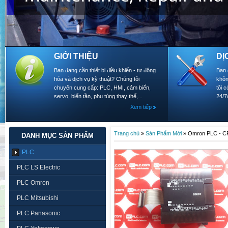
GIỚI THIỆU
DỊ
Bạn đang cần thiết bị điều khiển - tự động
Bạn 
hóa và dịch vụ kỹ thuật? Chúng tôi
khôn
chuyên cung cấp: PLC, HMI, cảm biến,
tôi 
servo, biến tần, phụ tùng thay thế,...
24/7
Xem tiếp
Trang chủ
»
Sản Phẩm Mới
»
Omron PLC - 
DANH MỤC SẢN PHẨM
PLC
PLC LS Electric
PLC Omron
PLC Mitsubishi
PLC Panasonic