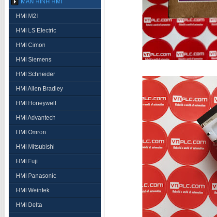
MÀN HÌNH HMI
HMI M2I
HMI LS Electric
HMI Cimon
HMI Siemens
HMI Schneider
HMI Allen Bradley
HMI Honeywell
HMI Advantech
HMI Omron
HMI Mitsubishi
HMI Fuji
HMI Panasonic
HMI Weintek
HMI Delta