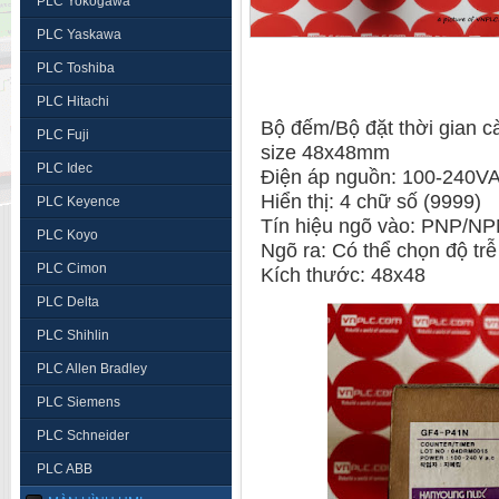
PLC Yokogawa
PLC Yaskawa
PLC Toshiba
PLC Hitachi
Bộ đếm/Bộ đặt thời gian 
PLC Fuji
size 48x48mm
PLC Idec
Điện áp nguồn: 100-240
Hiển thị: 4 chữ số (9999)
PLC Keyence
Tín hiệu ngõ vào: PNP/N
PLC Koyo
Ngõ ra: Có thể chọn độ tr
PLC Cimon
Kích thước: 48x48
PLC Delta
PLC Shihlin
PLC Allen Bradley
PLC Siemens
PLC Schneider
PLC ABB