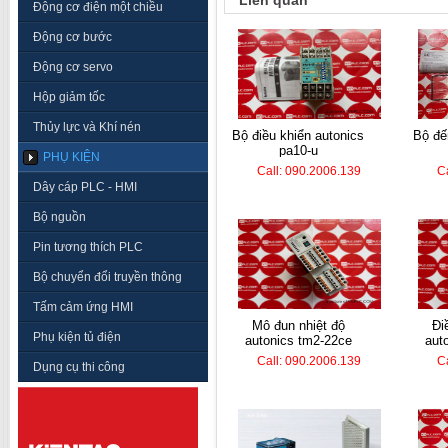
Liên quan
Động cơ điện một chiều
Động cơ bước
Động cơ servo
Hộp giảm tốc
Thủy lực và Khí nén
bộ điều khiển autonics
bộ đếm hanyoung lc7-
pa10-u
PHỤ KIỆN
Call: 090.2006.139
C
Dây cáp PLC - HMI
Bộ nguồn
Pin tương thích PLC
Bộ chuyển đổi truyền thông
Tấm cảm ứng HMI
mô đun nhiệt độ
điều khiển nhiệt
Phụ kiện tủ điện
autonics tm2-22ce
aut
Call: 090.2006.139
C
Dụng cụ thi công