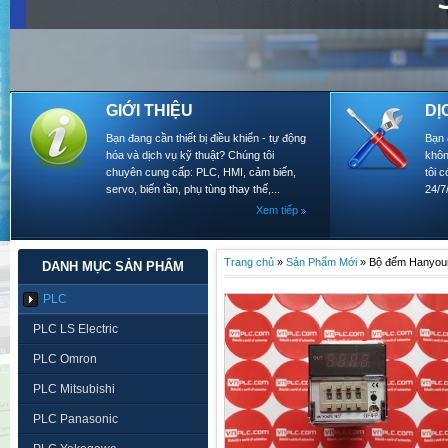
GIỚI THIỆU
DỊ
Bạn đang cần thiết bị điều khiển - tự động
Bạn 
hóa và dịch vụ kỹ thuật? Chúng tôi
khôn
chuyên cung cấp: PLC, HMI, cảm biến,
tôi 
servo, biến tần, phụ tùng thay thế,...
24/7
Xem tiếp
Trang chủ
»
Sản Phẩm Mới
»
Bộ đếm Hanyo
DANH MỤC SẢN PHẨM
PLC
PLC LS Electric
PLC Omron
PLC Mitsubishi
PLC Panasonic