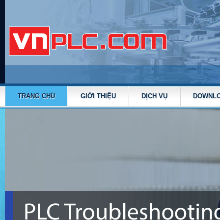
TRANG CHỦ
GIỚI THIỆU
DỊCH VỤ
DOWNL