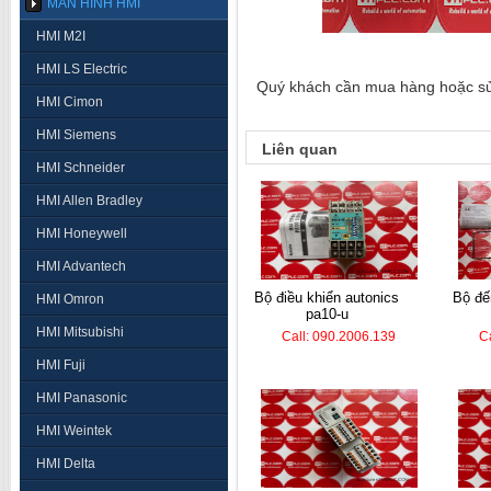
MÀN HÌNH HMI
HMI M2I
HMI LS Electric
Quý khách cần mua hàng hoặc sửa 
HMI Cimon
HMI Siemens
Liên quan
HMI Schneider
HMI Allen Bradley
HMI Honeywell
HMI Advantech
bộ điều khiển autonics
bộ đếm hanyoung lc7-
HMI Omron
pa10-u
HMI Mitsubishi
Call: 090.2006.139
C
HMI Fuji
HMI Panasonic
HMI Weintek
HMI Delta