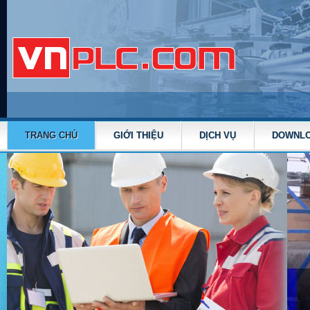
TRANG CHỦ
GIỚI THIỆU
DỊCH VỤ
DOWNL