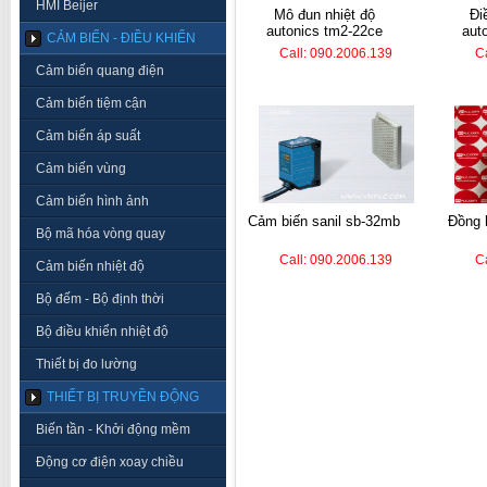
HMI Beijer
mô đun nhiệt độ
điều khiển nhiệt
autonics tm2-22ce
aut
CẢM BIẾN - ĐIỀU KHIỂN
Call: 090.2006.139
C
Cảm biến quang điện
Cảm biến tiệm cận
Cảm biến áp suất
Cảm biến vùng
Cảm biến hình ảnh
cảm biến sanil sb-32mb
đồng hồ nhiệt autonics
Bộ mã hóa vòng quay
Call: 090.2006.139
C
Cảm biến nhiệt độ
Bộ đếm - Bộ định thời
Bộ điều khiển nhiệt độ
Thiết bị đo lường
THIẾT BỊ TRUYỀN ĐỘNG
Biến tần - Khởi động mềm
Động cơ điện xoay chiều