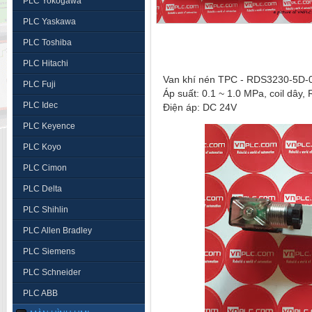
PLC Yokogawa
PLC Yaskawa
PLC Toshiba
PLC Hitachi
Van khí nén TPC - RDS3230-5D
PLC Fuji
Áp suất: 0.1 ~ 1.0 MPa, coil dây,
PLC Idec
Điện áp: DC 24V
PLC Keyence
PLC Koyo
PLC Cimon
PLC Delta
PLC Shihlin
PLC Allen Bradley
PLC Siemens
PLC Schneider
PLC ABB