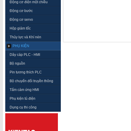
Động cơ điện một chiều
Động cơ bước
Động cơ servo
Hộp giảm tốc
Thủy lực và Khí nén
PHỤ KIỆN
Dây cáp PLC - HMI
Bộ nguồn
Pin tương thích PLC
Bộ chuyển đổi truyền thông
Tấm cảm ứng HMI
Phụ kiện tủ điện
Dụng cụ thi công