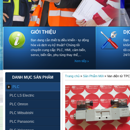
GIỚI THIỆU
DỊ
Bạn đang cần thiết bị điều khiển - tự động
Bạn 
hóa và dịch vụ kỹ thuật? Chúng tôi
khôn
chuyên cung cấp: PLC, HMI, cảm biến,
tôi 
servo, biến tần, phụ tùng thay thế,...
24/7
Xem tiếp
Trang chủ
»
Sản Phẩm Mới
»
Van điện từ TP
DANH MỤC SẢN PHẨM
PLC
PLC LS Electric
PLC Omron
PLC Mitsubishi
PLC Panasonic