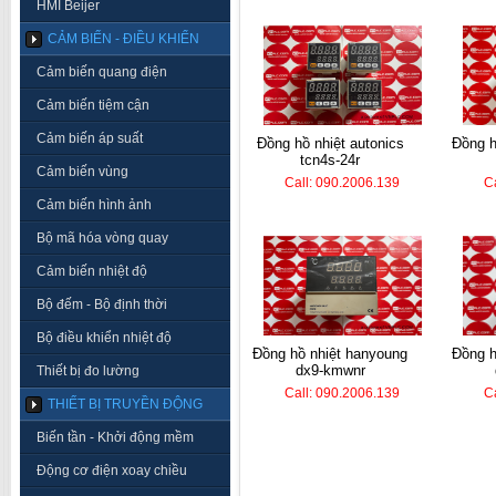
HMI Beijer
CẢM BIẾN - ĐIỀU KHIỂN
Cảm biến quang điện
Cảm biến tiệm cận
Cảm biến áp suất
đồng hồ nhiệt autonics
đồng hồ nhiệt hanyoung
tcn4s-24r
Cảm biến vùng
Call: 090.2006.139
C
Cảm biến hình ảnh
Bộ mã hóa vòng quay
Cảm biến nhiệt độ
Bộ đếm - Bộ định thời
Bộ điều khiển nhiệt độ
đồng hồ nhiệt hanyoung
đồng hồ nhiệt hanyoung
dx9-kmwnr
Thiết bị đo lường
Call: 090.2006.139
C
THIẾT BỊ TRUYỀN ĐỘNG
Biến tần - Khởi động mềm
Động cơ điện xoay chiều