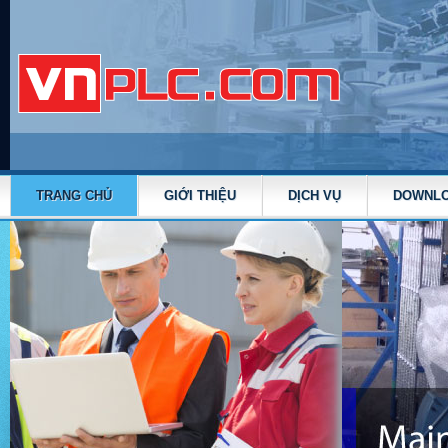
TRANG CHỦ
GIỚI THIỆU
DỊCH VỤ
DOWNL