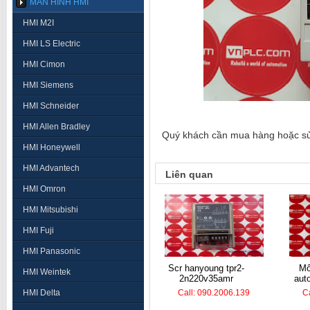
MÀN HÌNH HMI
HMI M2I
HMI LS Electric
HMI Cimon
HMI Siemens
HMI Schneider
HMI Allen Bradley
Quý khách cần mua hàng hoặc sửa 
HMI Honeywell
HMI Advantech
Liên quan
HMI Omron
HMI Mitsubishi
HMI Fuji
HMI Panasonic
scr hanyoung tpr2-
mô đun nhiệt độ
HMI Weintek
2n220v35amr
aut
HMI Delta
Call: 090.2006.139
C