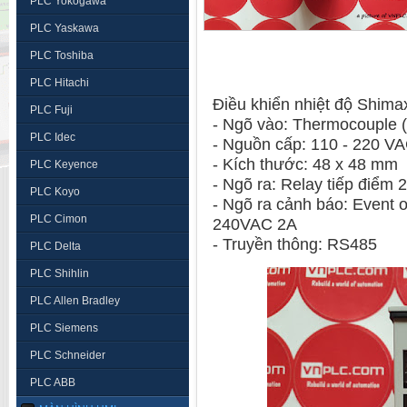
PLC Yokogawa
PLC Yaskawa
PLC Toshiba
PLC Hitachi
Điều khiển nhiệt độ Shi
PLC Fuji
- Ngõ vào: Thermocouple 
PLC Idec
- Nguồn cấp: 110 - 220 V
- Kích thước: 48 x 48 mm
PLC Keyence
- Ngõ ra: Relay tiếp điểm
PLC Koyo
- Ngõ ra cảnh báo: Event o
PLC Cimon
240VAC 2A
- Truyền thông: RS485
PLC Delta
PLC Shihlin
PLC Allen Bradley
PLC Siemens
PLC Schneider
PLC ABB