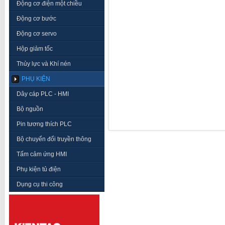
Động cơ điện một chiều
Động cơ bước
Động cơ servo
Hộp giảm tốc
Thủy lực và Khí nén
PHỤ KIỆN
Dây cáp PLC - HMI
Bộ nguồn
Pin tương thích PLC
Bộ chuyển đổi truyền thông
Tấm cảm ứng HMI
Phụ kiện tủ điện
Dụng cụ thi công