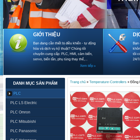
GIỚI THIỆU
DỊ
Bạn đang cần thiết bị điều khiển - tự động
Bạn 
hóa và dịch vụ kỹ thuật? Chúng tôi
khôn
chuyên cung cấp: PLC, HMI, cảm biến,
tôi 
servo, biến tần, phụ tùng thay thế,...
24/7
Xem tiếp
Trang chủ
»
Temperature-Controllers
»
Đồng 
DANH MỤC SẢN PHẨM
PLC
PLC LS Electric
PLC Omron
PLC Mitsubishi
PLC Panasonic