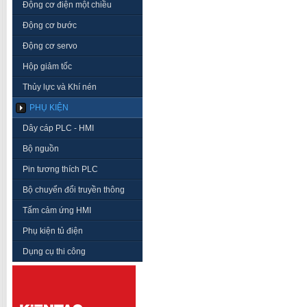
Động cơ điện một chiều
Động cơ bước
Động cơ servo
Hộp giảm tốc
Thủy lực và Khí nén
PHỤ KIỆN
Dây cáp PLC - HMI
Bộ nguồn
Pin tương thích PLC
Bộ chuyển đổi truyền thông
Tấm cảm ứng HMI
Phụ kiện tủ điện
Dụng cụ thi công