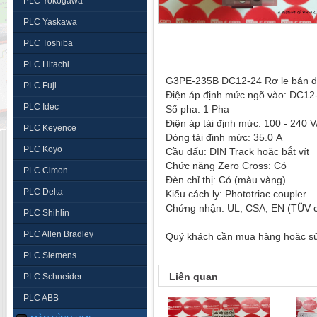
PLC Yokogawa
PLC Yaskawa
PLC Toshiba
PLC Hitachi
G3PE-235B DC12-24 Rơ le bán 
PLC Fuji
Điện áp định mức ngõ vào: DC12
PLC Idec
Số pha: 1 Pha
Điện áp tải định mức: 100 - 240
PLC Keyence
Dòng tải định mức: 35.0 A
PLC Koyo
Cầu đấu: DIN Track hoặc bắt vít
Chức năng Zero Cross: Có
PLC Cimon
Đèn chỉ thị: Có (màu vàng)
PLC Delta
Kiểu cách ly: Phototriac coupler
Chứng nhận: UL, CSA, EN (TÜV ce
PLC Shihlin
PLC Allen Bradley
Quý khách cần mua hàng hoặc sửa 
PLC Siemens
Liên quan
PLC Schneider
PLC ABB