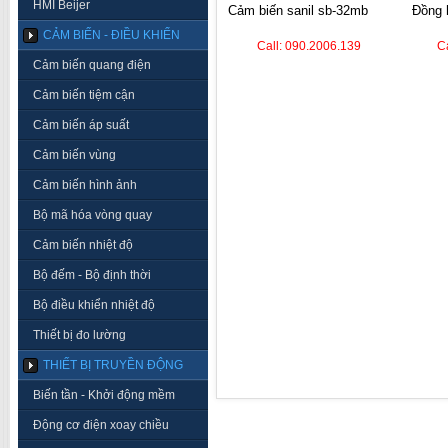
HMI Beijer
cảm biến sanil sb-32mb
đồng hồ nhiệt autonics
CẢM BIẾN - ĐIỀU KHIỂN
Call: 090.2006.139
C
Cảm biến quang điện
Cảm biến tiệm cận
Cảm biến áp suất
Cảm biến vùng
Cảm biến hình ảnh
Bộ mã hóa vòng quay
Cảm biến nhiệt độ
Bộ đếm - Bộ định thời
Bộ điều khiển nhiệt độ
Thiết bị đo lường
THIẾT BỊ TRUYỀN ĐỘNG
Biến tần - Khởi động mềm
Động cơ điện xoay chiều