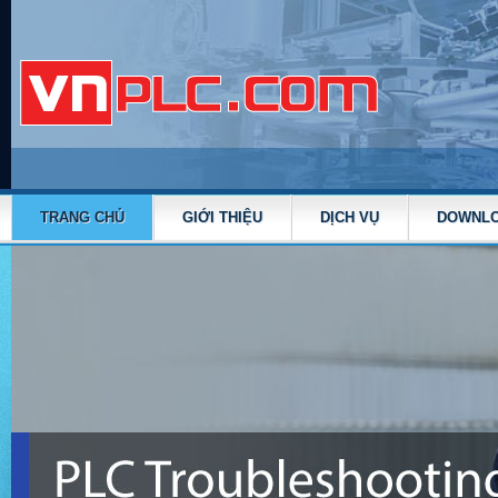
TRANG CHỦ
GIỚI THIỆU
DỊCH VỤ
DOWNL