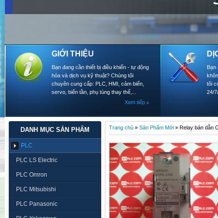
GIỚI THIỆU
DỊ
Bạn đang cần thiết bị điều khiển - tự động
Bạn 
hóa và dịch vụ kỹ thuật? Chúng tôi
khôn
chuyên cung cấp: PLC, HMI, cảm biến,
tôi 
servo, biến tần, phụ tùng thay thế,...
24/7
Xem tiếp
Trang chủ
»
Sản Phẩm Mới
»
Relay bán dẫn
DANH MỤC SẢN PHẨM
PLC
PLC LS Electric
PLC Omron
PLC Mitsubishi
PLC Panasonic