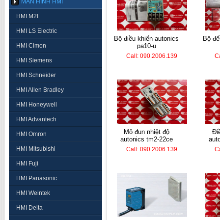
MÀN HÌNH HMI
HMI M2I
HMI LS Electric
bộ điều khiển autonics
bộ đếm hanyoung lc7-
HMI Cimon
pa10-u
Call: 090.2006.139
C
HMI Siemens
HMI Schneider
HMI Allen Bradley
HMI Honeywell
HMI Advantech
mô đun nhiệt độ
điều khiển nhiệt
HMI Omron
autonics tm2-22ce
aut
HMI Mitsubishi
Call: 090.2006.139
C
HMI Fuji
HMI Panasonic
HMI Weintek
HMI Delta