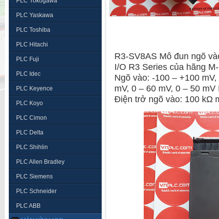
PLC Yokogawa
PLC Yaskawa
PLC Toshiba
PLC Hitachi
R3-SV8AS Mô đun ngõ vào
PLC Fuji
I/O R3 Series của hãng 
PLC Idec
Ngõ vào: -100 – +100 mV, 
mV, 0 – 60 mV, 0 – 50 m
PLC Keyence
Điện trở ngõ vào: 100 kΩ 
PLC Koyo
PLC Cimon
PLC Delta
PLC Shihlin
PLC Allen Bradley
PLC Siemens
PLC Schneider
PLC ABB