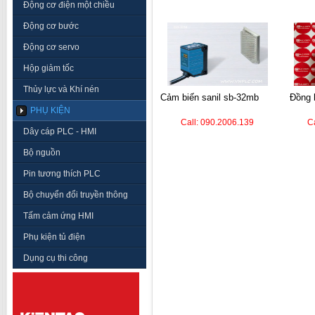
Động cơ điện một chiều
Động cơ bước
Động cơ servo
Hộp giảm tốc
Thủy lực và Khí nén
cảm biến sanil sb-32mb
đồng hồ nhiệt autonics
PHỤ KIỆN
Call: 090.2006.139
C
Dây cáp PLC - HMI
Bộ nguồn
Pin tương thích PLC
Bộ chuyển đổi truyền thông
Tấm cảm ứng HMI
Phụ kiện tủ điện
Dụng cụ thi công