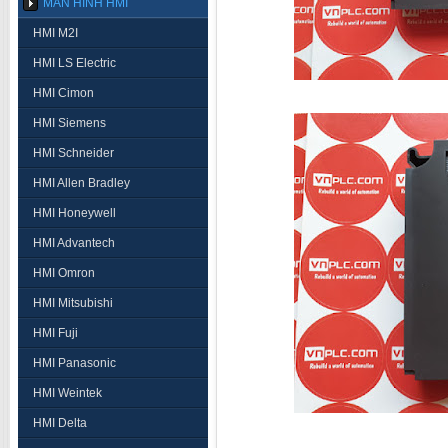
MÀN HÌNH HMI
HMI M2I
HMI LS Electric
HMI Cimon
HMI Siemens
HMI Schneider
HMI Allen Bradley
HMI Honeywell
HMI Advantech
HMI Omron
HMI Mitsubishi
HMI Fuji
HMI Panasonic
HMI Weintek
HMI Delta