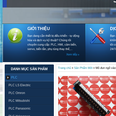
GIỚI THIỆU
DỊ
Bạn đang cần thiết bị điều khiển - tự động
Bạn 
hóa và dịch vụ kỹ thuật? Chúng tôi
khôn
chuyên cung cấp: PLC, HMI, cảm biến,
tôi 
servo, biến tần, phụ tùng thay thế,...
24/7
Xem tiếp
Trang chủ
»
Sản Phẩm Mới
»
Mô đun ngõ và
DANH MỤC SẢN PHẨM
PLC
PLC LS Electric
PLC Omron
PLC Mitsubishi
PLC Panasonic