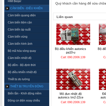
HMI Beijer
Quý khách cần hàng để sửa chữa, 
CẢM BIẾN - ĐIỀU KHIỂN
Cảm biến quang điện
Liên quan
Cảm biến tiệm cận
Cảm biến áp suất
Cảm biến vùng
Cảm biến hình ảnh
bộ điều khiển autonics
bộ đếm hanyoung lc7-
Bộ mã hóa vòng quay
pa10-u
Call: 090.2006.139
C
Cảm biến nhiệt độ
Bộ đếm - Bộ định thời
Bộ điều khiển nhiệt độ
Thiết bị đo lường
THIẾT BỊ TRUYỀN ĐỘNG
Biến tần - Khởi động mềm
mô đun nhiệt độ
điều khiển nhiệt
autonics tm2-22ce
aut
Động cơ điện xoay chiều
Call: 090.2006.139
C