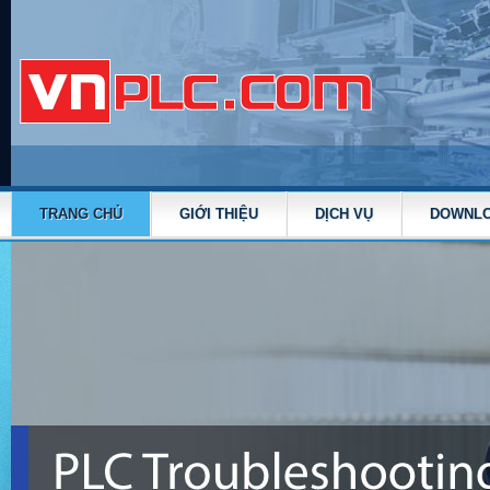
TRANG CHỦ
GIỚI THIỆU
DỊCH VỤ
DOWNL