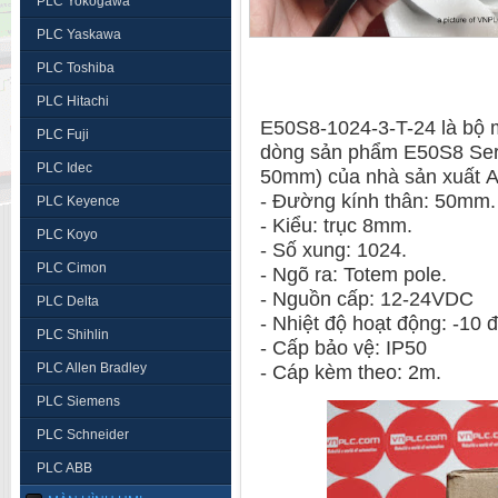
PLC Yokogawa
PLC Yaskawa
PLC Toshiba
PLC Hitachi
E50S8-1024-3-T-24 là bộ 
PLC Fuji
dòng sản phẩm E50S8 Seri
PLC Idec
50mm) của nhà sản xuất 
- Đường kính thân: 50mm
PLC Keyence
- Kiểu: trục 8mm.
PLC Koyo
- Số xung: 1024.
PLC Cimon
- Ngõ ra: Totem pole.
- Nguồn cấp: 12-24VDC
PLC Delta
- Nhiệt độ hoạt động: -10 
PLC Shihlin
- Cấp bảo vệ: IP50
PLC Allen Bradley
- Cáp kèm theo: 2m.
PLC Siemens
PLC Schneider
PLC ABB