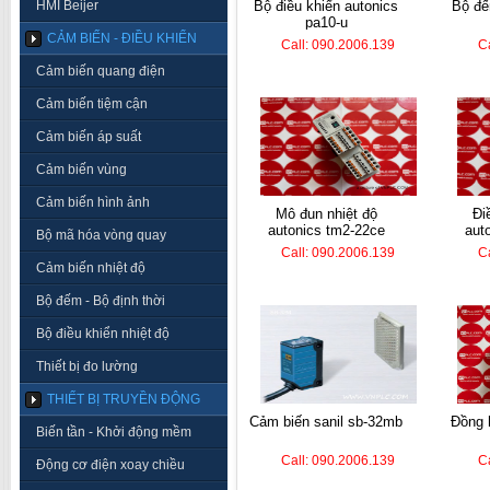
HMI Beijer
bộ điều khiển autonics
bộ đếm hanyoung lc7-
pa10-u
CẢM BIẾN - ĐIỀU KHIỂN
Call: 090.2006.139
C
Cảm biến quang điện
Cảm biến tiệm cận
Cảm biến áp suất
Cảm biến vùng
Cảm biến hình ảnh
mô đun nhiệt độ
điều khiển nhiệt
autonics tm2-22ce
aut
Bộ mã hóa vòng quay
Call: 090.2006.139
C
Cảm biến nhiệt độ
Bộ đếm - Bộ định thời
Bộ điều khiển nhiệt độ
Thiết bị đo lường
THIẾT BỊ TRUYỀN ĐỘNG
cảm biến sanil sb-32mb
đồng hồ nhiệt autonics
Biến tần - Khởi động mềm
Call: 090.2006.139
C
Động cơ điện xoay chiều