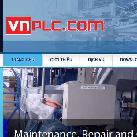
TRANG CHỦ
GIỚI THIỆU
DỊCH VỤ
DOWNL