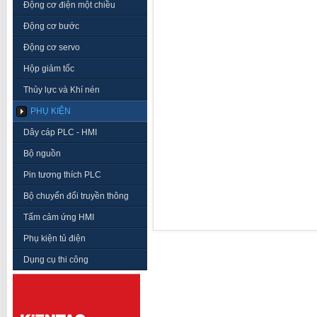
Động cơ điện một chiều
Động cơ bước
Động cơ servo
Hộp giảm tốc
Thủy lực và Khí nén
PHỤ KIỆN
Dây cáp PLC - HMI
Bộ nguồn
Pin tương thích PLC
Bộ chuyển đổi truyền thông
Tấm cảm ứng HMI
Phụ kiện tủ điện
Dụng cụ thi công