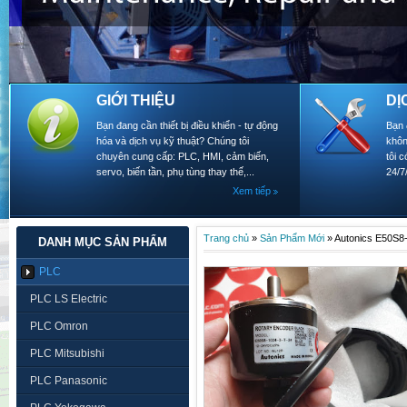
GIỚI THIỆU
DỊ
Bạn đang cần thiết bị điều khiển - tự động
Bạn 
hóa và dịch vụ kỹ thuật? Chúng tôi
khôn
chuyên cung cấp: PLC, HMI, cảm biến,
tôi 
servo, biến tần, phụ tùng thay thế,...
24/7
Xem tiếp
Trang chủ
»
Sản Phẩm Mới
»
Autonics E50S8
DANH MỤC SẢN PHẨM
PLC
PLC LS Electric
PLC Omron
PLC Mitsubishi
PLC Panasonic