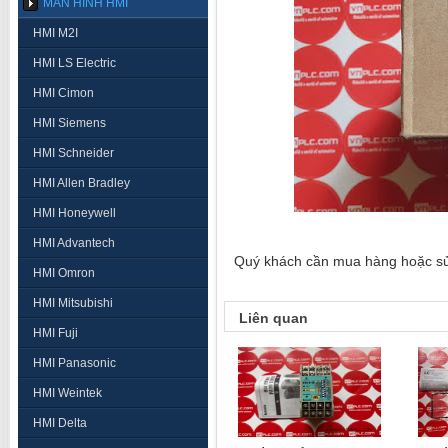
MÀN HÌNH HMI
HMI M2I
HMI LS Electric
HMI Cimon
HMI Siemens
HMI Schneider
HMI Allen Bradley
HMI Honeywell
HMI Advantech
Quý khách cần mua hàng hoặc sửa 
HMI Omron
HMI Mitsubishi
Liên quan
HMI Fuji
HMI Panasonic
HMI Weintek
HMI Delta