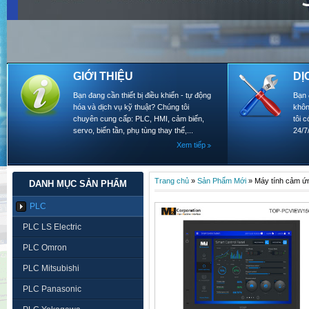
GIỚI THIỆU
DỊ
Bạn đang cần thiết bị điều khiển - tự động
Bạn 
hóa và dịch vụ kỹ thuật? Chúng tôi
khôn
chuyên cung cấp: PLC, HMI, cảm biến,
tôi 
servo, biến tần, phụ tùng thay thế,...
24/7
Xem tiếp
Trang chủ
»
Sản Phẩm Mới
»
Máy tính cảm 
DANH MỤC SẢN PHẨM
PLC
PLC LS Electric
PLC Omron
PLC Mitsubishi
PLC Panasonic