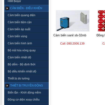
HMI Beijer
CẢM BIẾN - ĐIỀU KHIỂN
Cảm biến quang điện
Cảm biến tiệm cận
Cảm biến áp suất
cảm biến sanil sb-32mb
đồng hồ nhiệt autonics
Cảm biến vùng
Cảm biến hình ảnh
Call: 090.2006.139
C
Bộ mã hóa vòng quay
Cảm biến nhiệt độ
Bộ đếm - Bộ định thời
Bộ điều khiển nhiệt độ
Thiết bị đo lường
THIẾT BỊ TRUYỀN ĐỘNG
Biến tần - Khởi động mềm
Động cơ điện xoay chiều