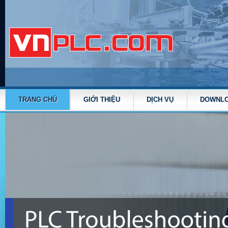
TRANG CHỦ
GIỚI THIỆU
DỊCH VỤ
DOWNL