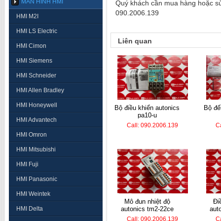
MÀN HÌNH HMI
Quý khách cần mua hàng hoặc sửa 
090.2006.139
HMI M2I
HMI LS Electric
Liên quan
HMI Cimon
HMI Siemens
HMI Schneider
HMI Allen Bradley
HMI Honeywell
bộ điều khiển autonics
bộ đếm hanyoung lc7-
pa10-u
HMI Advantech
Call: 090.2006.139
C
HMI Omron
HMI Mitsubishi
HMI Fuji
HMI Panasonic
HMI Weintek
mô đun nhiệt độ
điều khiển nhiệt
HMI Delta
autonics tm2-22ce
aut
Call: 090.2006.139
C