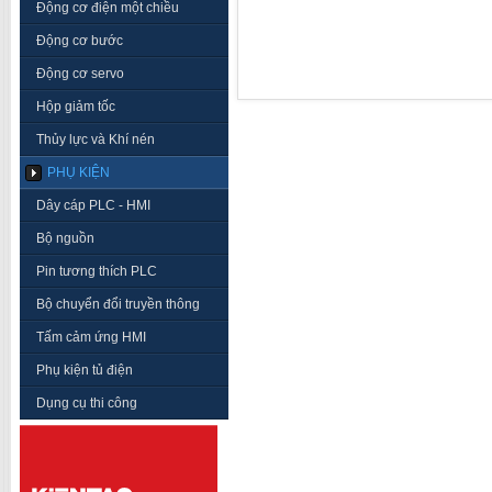
Động cơ điện một chiều
Động cơ bước
Động cơ servo
Hộp giảm tốc
Thủy lực và Khí nén
PHỤ KIỆN
Dây cáp PLC - HMI
Bộ nguồn
Pin tương thích PLC
Bộ chuyển đổi truyền thông
Tấm cảm ứng HMI
Phụ kiện tủ điện
Dụng cụ thi công