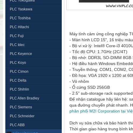
PLC Yokogawa
PLC Yaskawa
PLC Toshiba
PLC Hitachi
Máy tính cảm ứng công nghiệp
PLC Fuji
- Màn hình LCD 15", 16 triệu mà
PLC Idec
- Bộ vi xử lý: Intel® Core-i3 4010
- Tốc độ CPU: 1.7GHz (2C/4T)
PLC Keyence
- Bộ nhớ: DDR3L SO-DIMM 8GB S
PLC Koyo
- Hệ điều hành Windows Embedd
- Truyền thông: COM1, COM2, C
PLC Cimon
- Đồ họa: VGA 1920 x 1200 at 60
PLC Delta
- Vỏ nhôm
- Ổ cứng SSD 256GB
PLC Shihlin
- 2.5" sub-storage rack supporte
PLC Allen Bradley
Để nhận catalogue hãy liên hệ: 
qua đường chuyển phát nhanh. H
PLC Siemens
phân phối M2I Corporation tại Vi
PLC Schneider
Dịch vụ sửa chữa và bảo hành thi
PLC ABB
Thời gian giao hàng trung bình k