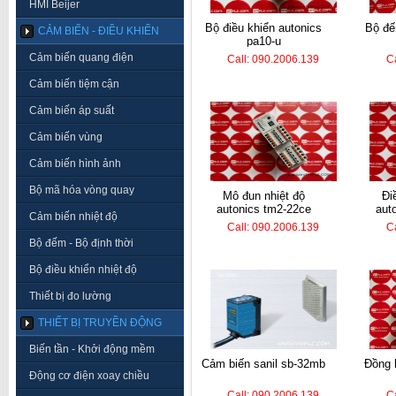
HMI Beijer
bộ điều khiển autonics
bộ đếm hanyoung lc7-
CẢM BIẾN - ĐIỀU KHIỂN
pa10-u
Cảm biến quang điện
Call: 090.2006.139
C
Cảm biến tiệm cận
Cảm biến áp suất
Cảm biến vùng
Cảm biến hình ảnh
Bộ mã hóa vòng quay
mô đun nhiệt độ
điều khiển nhiệt
autonics tm2-22ce
aut
Cảm biến nhiệt độ
Call: 090.2006.139
C
Bộ đếm - Bộ định thời
Bộ điều khiển nhiệt độ
Thiết bị đo lường
THIẾT BỊ TRUYỀN ĐỘNG
Biến tần - Khởi động mềm
cảm biến sanil sb-32mb
đồng hồ nhiệt autonics
Động cơ điện xoay chiều
Call: 090.2006.139
C