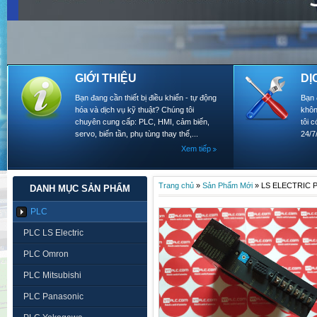
GIỚI THIỆU
DỊ
Bạn đang cần thiết bị điều khiển - tự động
Bạn 
hóa và dịch vụ kỹ thuật? Chúng tôi
khôn
chuyên cung cấp: PLC, HMI, cảm biến,
tôi 
servo, biến tần, phụ tùng thay thế,...
24/7
Xem tiếp
Trang chủ
»
Sản Phẩm Mới
»
LS ELECTRIC 
DANH MỤC SẢN PHẨM
PLC
PLC LS Electric
PLC Omron
PLC Mitsubishi
PLC Panasonic