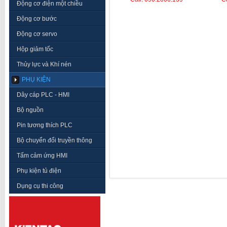
Động cơ điện một chiều
Động cơ bước
Động cơ servo
Hộp giảm tốc
Thủy lực và Khí nén
PHỤ KIỆN
Dây cáp PLC - HMI
Bộ nguồn
Pin tương thích PLC
Bộ chuyển đổi truyền thông
Tấm cảm ứng HMI
Phụ kiện tủ điện
Dụng cụ thi công