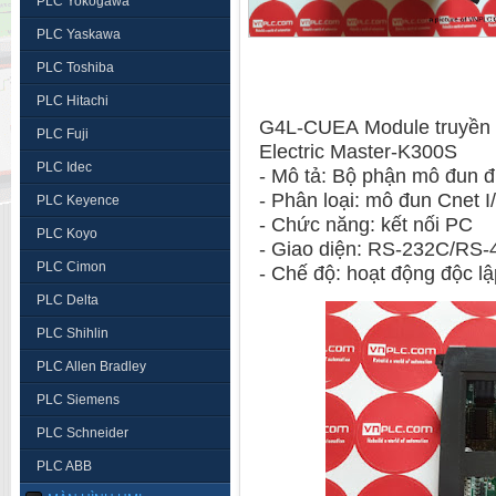
PLC Yokogawa
PLC Yaskawa
PLC Toshiba
PLC Hitachi
G4L-CUEA Module truyền th
PLC Fuji
Electric Master-K300S
PLC Idec
- Mô tả: Bộ phận mô đun 
- Phân loại: mô đun Cnet 
PLC Keyence
- Chức năng: kết nối PC
PLC Koyo
- Giao diện: RS-232C/RS
PLC Cimon
- Chế độ: hoạt động độc l
PLC Delta
PLC Shihlin
PLC Allen Bradley
PLC Siemens
PLC Schneider
PLC ABB