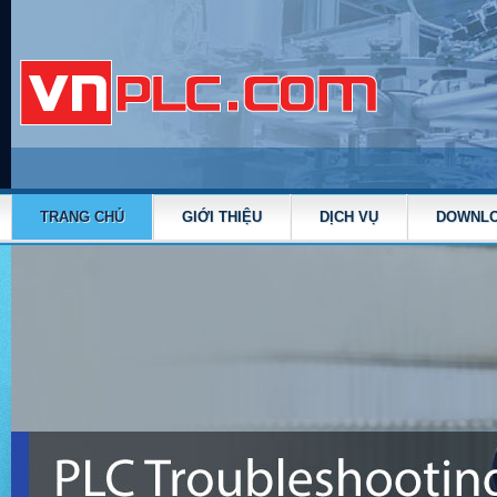
TRANG CHỦ
GIỚI THIỆU
DỊCH VỤ
DOWNL