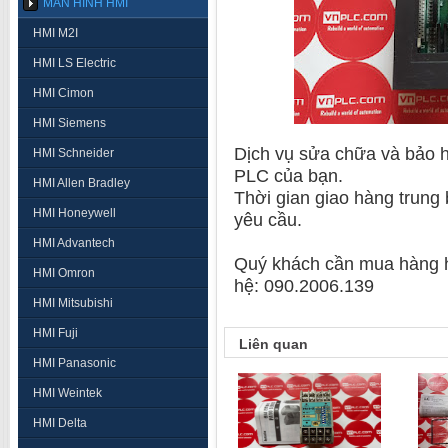
MÀN HÌNH HMI
HMI M2I
HMI LS Electric
HMI Cimon
HMI Siemens
Dịch vụ sửa chữa và bảo hà
HMI Schneider
PLC của bạn.
HMI Allen Bradley
Thời gian giao hàng trung
HMI Honeywell
yêu cầu.
HMI Advantech
Quý khách cần mua hàng ho
HMI Omron
hệ: 090.2006.139
HMI Mitsubishi
HMI Fuji
Liên quan
HMI Panasonic
HMI Weintek
HMI Delta