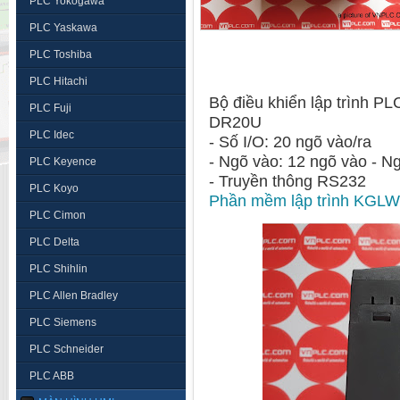
PLC Yokogawa
PLC Yaskawa
PLC Toshiba
PLC Hitachi
Bộ điều khiển lập trình P
PLC Fuji
DR20U
PLC Idec
- Số I/O: 20 ngõ vào/ra
- Ngõ v
PLC Keyence
- Truyền thông RS232
PLC Koyo
Phần mềm lập trình KGLW
PLC Cimon
PLC Delta
PLC Shihlin
PLC Allen Bradley
PLC Siemens
PLC Schneider
PLC ABB