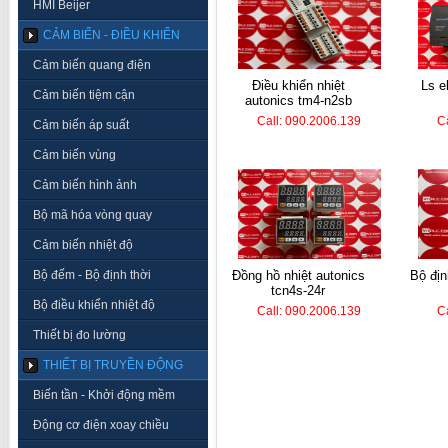
HMI Beijer
CẢM BIẾN - ĐIỀU KHIỂN
Cảm biến quang điện
điều khiển nhiệt
ls electric plc k7m-
Cảm biến tiệm cận
autonics tm4-n2sb
Call: 090.2006.139
C
Cảm biến áp suất
Cảm biến vùng
Cảm biến hình ảnh
Bộ mã hóa vòng quay
Cảm biến nhiệt độ
Bộ đếm - Bộ định thời
đồng hồ nhiệt autonics
bộ định thời koino ktm-
tcn4s-24r
Bộ điều khiển nhiệt độ
Call: 090.2006.139
C
Thiết bị đo lường
THIẾT BỊ TRUYỀN ĐỘNG
Biến tần - Khởi động mềm
Động cơ điện xoay chiều