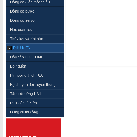
Động cơ điện một chiều
Động cơ bước
Động cơ servo
Hộp giảm tốc
Thủy lực và Khí nén
PHỤ KIỆN
Dây cáp PLC - HMI
Bộ nguồn
Pin tương thích PLC
Bộ chuyển đổi truyền thông
Tấm cảm ứng HMI
Phụ kiện tủ điện
Dụng cụ thi công