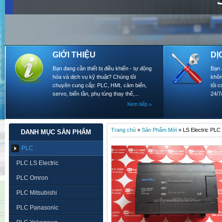
GIỚI THIỆU
DỊ
Bạn đang cần thiết bị điều khiển - tự động
Bạn 
hóa và dịch vụ kỹ thuật? Chúng tôi
khôn
chuyên cung cấp: PLC, HMI, cảm biến,
tôi 
servo, biến tần, phụ tùng thay thế,...
24/7
Xem tiếp
Trang chủ
»
Sản Phẩm Mới
»
LS Electric PL
DANH MỤC SẢN PHẨM
PLC
PLC LS Electric
PLC Omron
PLC Mitsubishi
PLC Panasonic