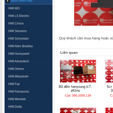
MÀN HÌNH HMI
HMI M2I
HMI LS Electric
HMI Cimon
HMI Siemens
Quý khách cần mua hàng hoặc sửa 
HMI Schneider
HMI Allen Bradley
Liên quan
HMI Honeywell
HMI Advantech
HMI Omron
HMI Mitsubishi
HMI Fuji
bộ đếm hanyoung lc7-
scr hanyoung tpr2-
p61na
2
HMI Panasonic
Call: 090.2006.139
C
HMI Weintek
HMI Delta