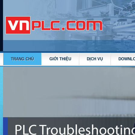
TRANG CHỦ
GIỚI THIỆU
DỊCH VỤ
DOWNL