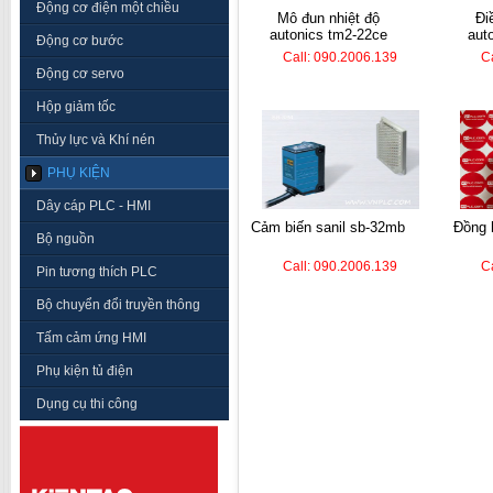
Động cơ điện một chiều
mô đun nhiệt độ
điều khiển nhiệt
autonics tm2-22ce
aut
Động cơ bước
Call: 090.2006.139
C
Động cơ servo
Hộp giảm tốc
Thủy lực và Khí nén
PHỤ KIỆN
Dây cáp PLC - HMI
cảm biến sanil sb-32mb
đồng hồ nhiệt autonics
Bộ nguồn
Call: 090.2006.139
C
Pin tương thích PLC
Bộ chuyển đổi truyền thông
Tấm cảm ứng HMI
Phụ kiện tủ điện
Dụng cụ thi công