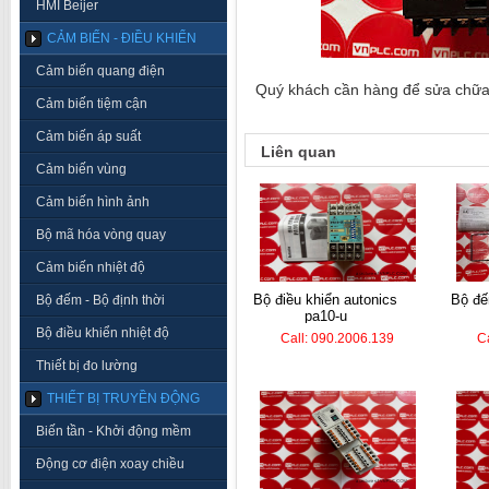
HMI Beijer
CẢM BIẾN - ĐIỀU KHIỂN
Cảm biến quang điện
Quý khách cần hàng để sửa chữa, 
Cảm biến tiệm cận
Cảm biến áp suất
Liên quan
Cảm biến vùng
Cảm biến hình ảnh
Bộ mã hóa vòng quay
Cảm biến nhiệt độ
bộ điều khiển autonics
bộ đếm hanyoung lc7-
Bộ đếm - Bộ định thời
pa10-u
Bộ điều khiển nhiệt độ
Call: 090.2006.139
C
Thiết bị đo lường
THIẾT BỊ TRUYỀN ĐỘNG
Biến tần - Khởi động mềm
Động cơ điện xoay chiều