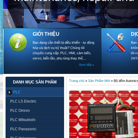
GIỚI THIỆU
DỊ
Bạn đang cần thiết bị điều khiển - tự động
Bạn 
hóa và dịch vụ kỹ thuật? Chúng tôi
khôn
chuyên cung cấp: PLC, HMI, cảm biến,
tôi 
servo, biến tần, phụ tùng thay thế,...
24/7
Xem tiếp
Trang chủ
»
Sản Phẩm Mới
»
Bộ đếm Autoni
DANH MỤC SẢN PHẨM
PLC
PLC LS Electric
PLC Omron
PLC Mitsubishi
PLC Panasonic