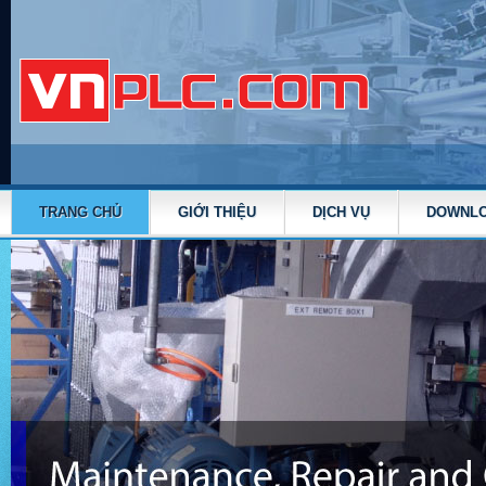
TRANG CHỦ
GIỚI THIỆU
DỊCH VỤ
DOWNL