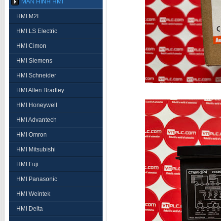
MÀN HÌNH HMI
HMI M2I
HMI LS Electric
HMI Cimon
HMI Siemens
HMI Schneider
HMI Allen Bradley
HMI Honeywell
HMI Advantech
HMI Omron
HMI Mitsubishi
HMI Fuji
HMI Panasonic
HMI Weintek
HMI Delta