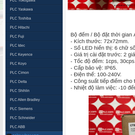
PLC Yokogawa
PLC Yaskawa
PLC Toshiba
PLC Hitachi
Bộ đếm / Bộ đặt thời gia
PLC Fuji
- Kích thước: 72x72mm.
PLC Idec
- Số LED hiển thị: 6 chữ s
- Giá trị cài đặt trước: 2 giá
PLC Keyence
- Tốc độ đếm: 1cps, 30cps
PLC Koyo
- Cấp bảo vệ: IP65.
PLC Cimon
- Điện thế: 100-240V.
- Công suất tiếp điểm cho 
PLC Delta
- Nhiệt độ làm việc: -10 đ
PLC Shihlin
PLC Allen Bradley
PLC Siemens
PLC Schneider
PLC ABB